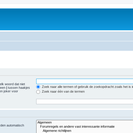
elk woord dat niet
Zoek naar alle termen of gebruik de zoekopdracht zoals het is 
r een
|
tussen haakjes
n joker voor
Zoek naar één van de termen
orden automatisch