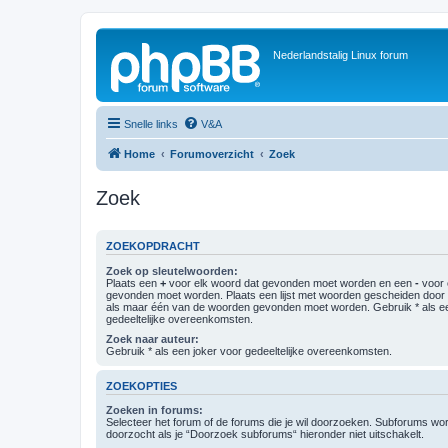
Nederlandstalig Linux forum
Snelle links
V&A
Home
Forumoverzicht
Zoek
Zoek
ZOEKOPDRACHT
Zoek op sleutelwoorden:
Plaats een
+
voor elk woord dat gevonden moet worden en een
-
voor 
gevonden moet worden. Plaats een lijst met woorden gescheiden doo
als maar één van de woorden gevonden moet worden. Gebruik * als ee
gedeeltelijke overeenkomsten.
Zoek naar auteur:
Gebruik * als een joker voor gedeeltelijke overeenkomsten.
ZOEKOPTIES
Zoeken in forums:
Selecteer het forum of de forums die je wil doorzoeken. Subforums w
doorzocht als je “Doorzoek subforums“ hieronder niet uitschakelt.