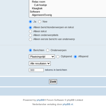
Ja
Nee
Alleen berichtonderwerpen en tekst
Alleen tekst
Alleen onderwerptitels
Alleen eerste bericht van onderwerp
Berichten
Onderwerpen
Oplopend
Aflopend
tekens in berichten
Powered by
phpBB
® Forum Software © phpBB Limited
Nederlandse vertaling door
phpBB.nl
.