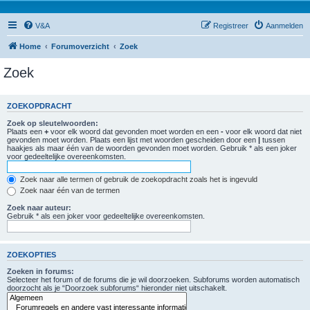
V&A
Registreer
Aanmelden
Home
Forumoverzicht
Zoek
Zoek
ZOEKOPDRACHT
Zoek op sleutelwoorden:
Plaats een
+
voor elk woord dat gevonden moet worden en een
-
voor elk woord dat niet
gevonden moet worden. Plaats een lijst met woorden gescheiden door een
|
tussen
haakjes als maar één van de woorden gevonden moet worden. Gebruik * als een joker
voor gedeeltelijke overeenkomsten.
Zoek naar alle termen of gebruik de zoekopdracht zoals het is ingevuld
Zoek naar één van de termen
Zoek naar auteur:
Gebruik * als een joker voor gedeeltelijke overeenkomsten.
ZOEKOPTIES
Zoeken in forums:
Selecteer het forum of de forums die je wil doorzoeken. Subforums worden automatisch
doorzocht als je “Doorzoek subforums“ hieronder niet uitschakelt.