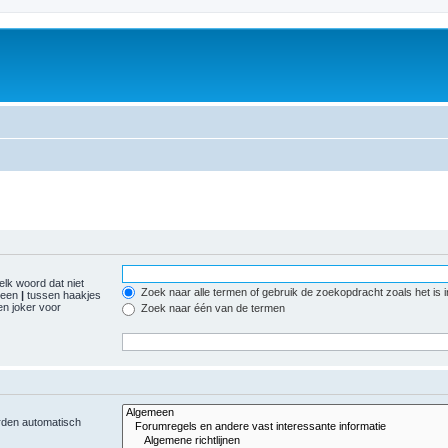
elk woord dat niet
Zoek naar alle termen of gebruik de zoekopdracht zoals het is 
r een
|
tussen haakjes
n joker voor
Zoek naar één van de termen
orden automatisch