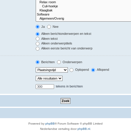
Ja
Nee
Alleen berichtonderwerpen en tekst
Alleen tekst
Alleen onderwerptitels
Alleen eerste bericht van onderwerp
Berichten
Onderwerpen
Oplopend
Aflopend
tekens in berichten
Powered by
phpBB
® Forum Software © phpBB Limited
Nederlandse vertaling door
phpBB.nl
.