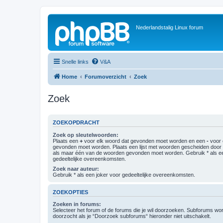
Nederlandstalig Linux forum
Snelle links
V&A
Home
Forumoverzicht
Zoek
Zoek
ZOEKOPDRACHT
Zoek op sleutelwoorden:
Plaats een
+
voor elk woord dat gevonden moet worden en een
-
voor 
gevonden moet worden. Plaats een lijst met woorden gescheiden doo
als maar één van de woorden gevonden moet worden. Gebruik * als ee
gedeeltelijke overeenkomsten.
Zoek naar auteur:
Gebruik * als een joker voor gedeeltelijke overeenkomsten.
ZOEKOPTIES
Zoeken in forums:
Selecteer het forum of de forums die je wil doorzoeken. Subforums w
doorzocht als je “Doorzoek subforums“ hieronder niet uitschakelt.