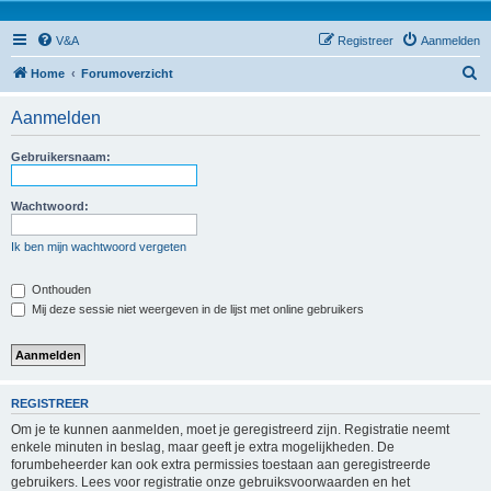
V&A
Registreer
Aanmelden
Z
Home
Forumoverzicht
o
Aanmelden
e
k
Gebruikersnaam:
Wachtwoord:
Ik ben mijn wachtwoord vergeten
Onthouden
Mij deze sessie niet weergeven in de lijst met online gebruikers
REGISTREER
Om je te kunnen aanmelden, moet je geregistreerd zijn. Registratie neemt
enkele minuten in beslag, maar geeft je extra mogelijkheden. De
forumbeheerder kan ook extra permissies toestaan aan geregistreerde
gebruikers. Lees voor registratie onze gebruiksvoorwaarden en het