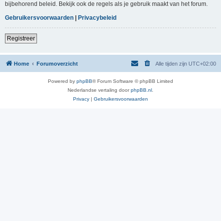
bijbehorend beleid. Bekijk ook de regels als je gebruik maakt van het forum.
Gebruikersvoorwaarden
|
Privacybeleid
Registreer
Home
Forumoverzicht
Alle tijden zijn
UTC+02:00
Powered by
phpBB
® Forum Software © phpBB Limited
Nederlandse vertaling door
phpBB.nl
.
Privacy
|
Gebruikersvoorwaarden