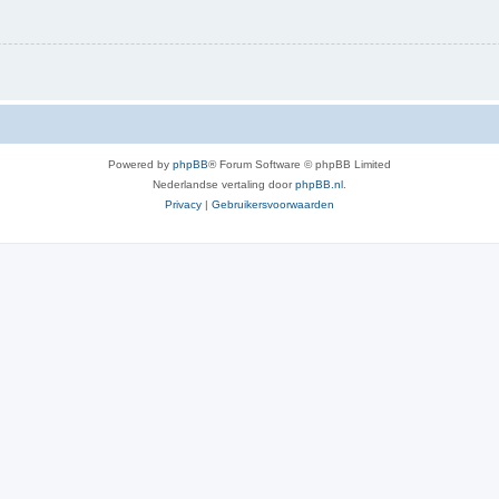
Powered by
phpBB
® Forum Software © phpBB Limited
Nederlandse vertaling door
phpBB.nl
.
Privacy
|
Gebruikersvoorwaarden