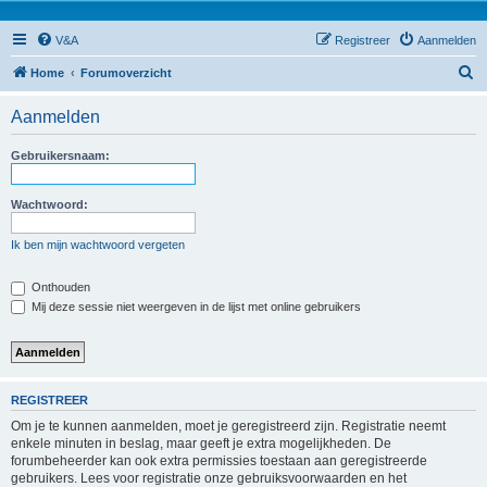
V&A
Registreer
Aanmelden
Z
Home
Forumoverzicht
o
Aanmelden
e
k
Gebruikersnaam:
Wachtwoord:
Ik ben mijn wachtwoord vergeten
Onthouden
Mij deze sessie niet weergeven in de lijst met online gebruikers
REGISTREER
Om je te kunnen aanmelden, moet je geregistreerd zijn. Registratie neemt
enkele minuten in beslag, maar geeft je extra mogelijkheden. De
forumbeheerder kan ook extra permissies toestaan aan geregistreerde
gebruikers. Lees voor registratie onze gebruiksvoorwaarden en het