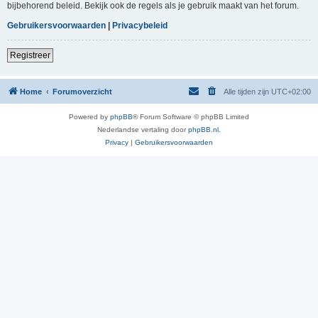
bijbehorend beleid. Bekijk ook de regels als je gebruik maakt van het forum.
Gebruikersvoorwaarden
|
Privacybeleid
Registreer
Home
Forumoverzicht
Alle tijden zijn
UTC+02:00
Powered by
phpBB
® Forum Software © phpBB Limited
Nederlandse vertaling door
phpBB.nl
.
Privacy
|
Gebruikersvoorwaarden