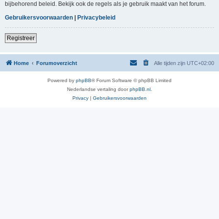
bijbehorend beleid. Bekijk ook de regels als je gebruik maakt van het forum.
Gebruikersvoorwaarden
|
Privacybeleid
Registreer
Home
Forumoverzicht
Alle tijden zijn
UTC+02:00
Powered by
phpBB
® Forum Software © phpBB Limited
Nederlandse vertaling door
phpBB.nl
.
Privacy
|
Gebruikersvoorwaarden