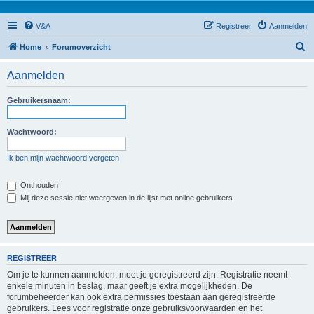
V&A
Registreer
Aanmelden
Z
Home
Forumoverzicht
o
Aanmelden
e
k
Gebruikersnaam:
Wachtwoord:
Ik ben mijn wachtwoord vergeten
Onthouden
Mij deze sessie niet weergeven in de lijst met online gebruikers
REGISTREER
Om je te kunnen aanmelden, moet je geregistreerd zijn. Registratie neemt
enkele minuten in beslag, maar geeft je extra mogelijkheden. De
forumbeheerder kan ook extra permissies toestaan aan geregistreerde
gebruikers. Lees voor registratie onze gebruiksvoorwaarden en het