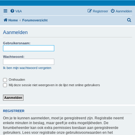
V&A
Registreer
Aanmelden
Z
Home
Forumoverzicht
o
Aanmelden
e
k
Gebruikersnaam:
Wachtwoord:
Ik ben mijn wachtwoord vergeten
Onthouden
Mij deze sessie niet weergeven in de lijst met online gebruikers
REGISTREER
Om je te kunnen aanmelden, moet je geregistreerd zijn. Registratie neemt
enkele minuten in beslag, maar geeft je extra mogelijkheden. De
forumbeheerder kan ook extra permissies toestaan aan geregistreerde
gebruikers. Lees voor registratie onze gebruiksvoorwaarden en het