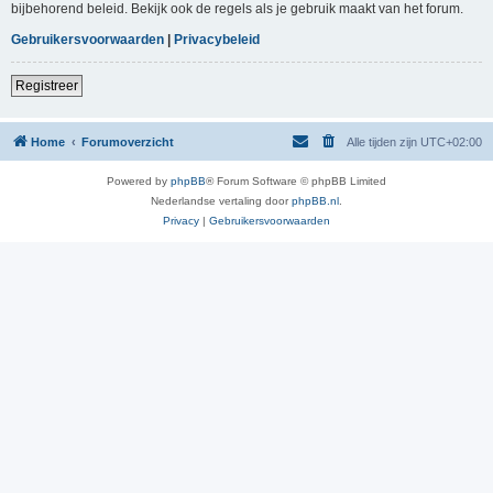
bijbehorend beleid. Bekijk ook de regels als je gebruik maakt van het forum.
Gebruikersvoorwaarden
|
Privacybeleid
Registreer
Home
Forumoverzicht
Alle tijden zijn
UTC+02:00
Powered by
phpBB
® Forum Software © phpBB Limited
Nederlandse vertaling door
phpBB.nl
.
Privacy
|
Gebruikersvoorwaarden