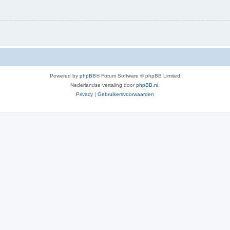
Powered by
phpBB
® Forum Software © phpBB Limited
Nederlandse vertaling door
phpBB.nl
.
Privacy
|
Gebruikersvoorwaarden