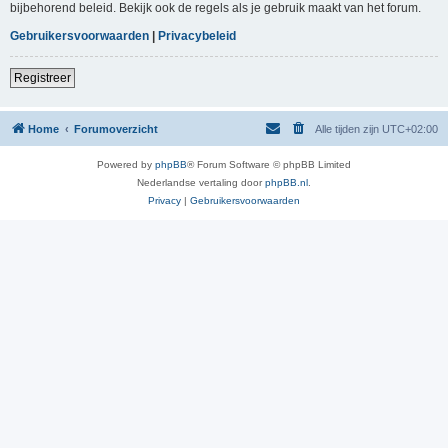
bijbehorend beleid. Bekijk ook de regels als je gebruik maakt van het forum.
Gebruikersvoorwaarden
|
Privacybeleid
Registreer
Home
Forumoverzicht
Alle tijden zijn
UTC+02:00
Powered by
phpBB
® Forum Software © phpBB Limited
Nederlandse vertaling door
phpBB.nl
.
Privacy
|
Gebruikersvoorwaarden