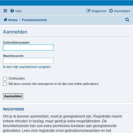
V&A
Registreer
Aanmelden
Z
Home
Forumoverzicht
o
Aanmelden
e
k
Gebruikersnaam:
Wachtwoord:
Ik ben mijn wachtwoord vergeten
Onthouden
Mij deze sessie niet weergeven in de lijst met online gebruikers
REGISTREER
Om je te kunnen aanmelden, moet je geregistreerd zijn. Registratie neemt
enkele minuten in beslag, maar geeft je extra mogelijkheden. De
forumbeheerder kan ook extra permissies toestaan aan geregistreerde
gebruikers. Lees voor registratie onze gebruiksvoorwaarden en het