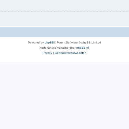
Powered by
phpBB
® Forum Software © phpBB Limited
Nederlandse vertaling door
phpBB.nl
.
Privacy
|
Gebruikersvoorwaarden