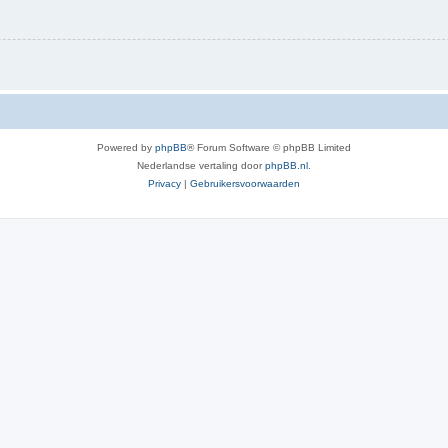
Powered by
phpBB
® Forum Software © phpBB Limited
Nederlandse vertaling door
phpBB.nl
.
Privacy
|
Gebruikersvoorwaarden