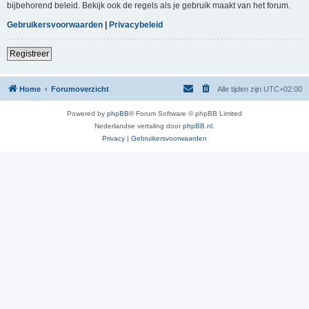
bijbehorend beleid. Bekijk ook de regels als je gebruik maakt van het forum.
Gebruikersvoorwaarden
|
Privacybeleid
Registreer
Home
Forumoverzicht
Alle tijden zijn
UTC+02:00
Powered by
phpBB
® Forum Software © phpBB Limited
Nederlandse vertaling door
phpBB.nl
.
Privacy
|
Gebruikersvoorwaarden