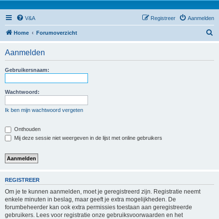
V&A
Registreer
Aanmelden
Z
Home
Forumoverzicht
o
Aanmelden
e
k
Gebruikersnaam:
Wachtwoord:
Ik ben mijn wachtwoord vergeten
Onthouden
Mij deze sessie niet weergeven in de lijst met online gebruikers
REGISTREER
Om je te kunnen aanmelden, moet je geregistreerd zijn. Registratie neemt
enkele minuten in beslag, maar geeft je extra mogelijkheden. De
forumbeheerder kan ook extra permissies toestaan aan geregistreerde
gebruikers. Lees voor registratie onze gebruiksvoorwaarden en het