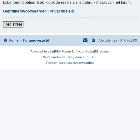
bijbehorend beleid. Bekijk ook de regels als je gebruik maakt van het forum.
Gebruikersvoorwaarden
|
Privacybeleid
Registreer
Home
Forumoverzicht
Alle tijden zijn
UTC+02:00
Powered by
phpBB
® Forum Software © phpBB Limited
Nederlandse vertaling door
phpBB.nl
.
Privacy
|
Gebruikersvoorwaarden