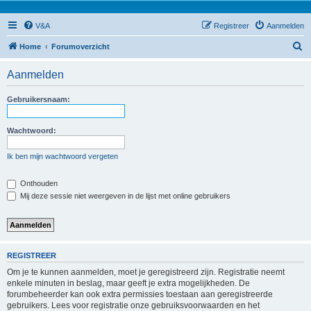
V&A
Registreer
Aanmelden
Z
Home
Forumoverzicht
o
Aanmelden
e
k
Gebruikersnaam:
Wachtwoord:
Ik ben mijn wachtwoord vergeten
Onthouden
Mij deze sessie niet weergeven in de lijst met online gebruikers
REGISTREER
Om je te kunnen aanmelden, moet je geregistreerd zijn. Registratie neemt
enkele minuten in beslag, maar geeft je extra mogelijkheden. De
forumbeheerder kan ook extra permissies toestaan aan geregistreerde
gebruikers. Lees voor registratie onze gebruiksvoorwaarden en het