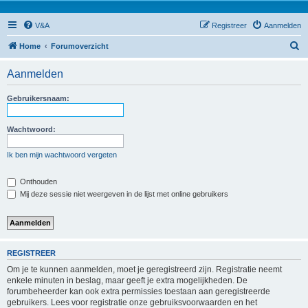
V&A
Registreer
Aanmelden
Z
Home
Forumoverzicht
o
Aanmelden
e
k
Gebruikersnaam:
Wachtwoord:
Ik ben mijn wachtwoord vergeten
Onthouden
Mij deze sessie niet weergeven in de lijst met online gebruikers
REGISTREER
Om je te kunnen aanmelden, moet je geregistreerd zijn. Registratie neemt
enkele minuten in beslag, maar geeft je extra mogelijkheden. De
forumbeheerder kan ook extra permissies toestaan aan geregistreerde
gebruikers. Lees voor registratie onze gebruiksvoorwaarden en het