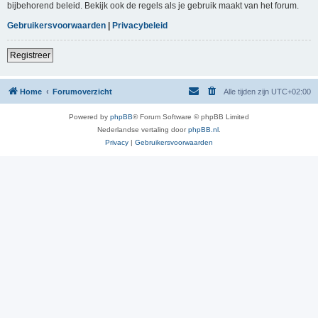
bijbehorend beleid. Bekijk ook de regels als je gebruik maakt van het forum.
Gebruikersvoorwaarden
|
Privacybeleid
Registreer
Home
Forumoverzicht
Alle tijden zijn
UTC+02:00
Powered by
phpBB
® Forum Software © phpBB Limited
Nederlandse vertaling door
phpBB.nl
.
Privacy
|
Gebruikersvoorwaarden