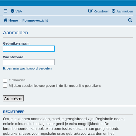
V&A
Registreer
Aanmelden
Z
Home
Forumoverzicht
o
Aanmelden
e
k
Gebruikersnaam:
Wachtwoord:
Ik ben mijn wachtwoord vergeten
Onthouden
Mij deze sessie niet weergeven in de lijst met online gebruikers
REGISTREER
Om je te kunnen aanmelden, moet je geregistreerd zijn. Registratie neemt
enkele minuten in beslag, maar geeft je extra mogelijkheden. De
forumbeheerder kan ook extra permissies toestaan aan geregistreerde
gebruikers. Lees voor registratie onze gebruiksvoorwaarden en het