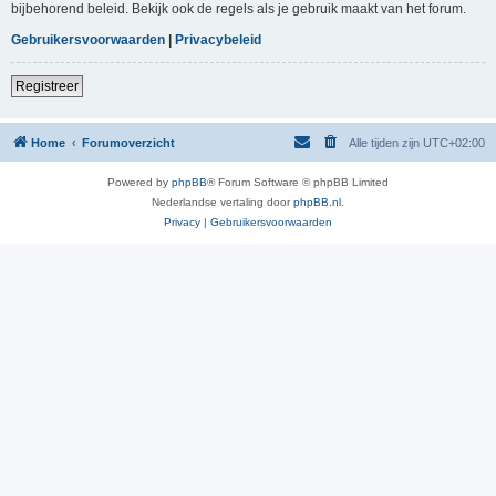
bijbehorend beleid. Bekijk ook de regels als je gebruik maakt van het forum.
Gebruikersvoorwaarden
|
Privacybeleid
Registreer
Home
Forumoverzicht
Alle tijden zijn
UTC+02:00
Powered by
phpBB
® Forum Software © phpBB Limited
Nederlandse vertaling door
phpBB.nl
.
Privacy
|
Gebruikersvoorwaarden