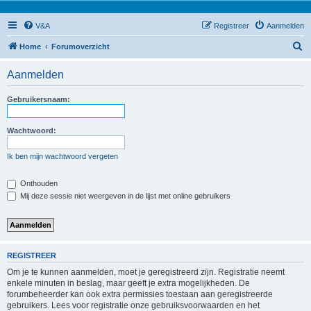
V&A
Registreer
Aanmelden
Z
Home
Forumoverzicht
o
Aanmelden
e
k
Gebruikersnaam:
Wachtwoord:
Ik ben mijn wachtwoord vergeten
Onthouden
Mij deze sessie niet weergeven in de lijst met online gebruikers
REGISTREER
Om je te kunnen aanmelden, moet je geregistreerd zijn. Registratie neemt
enkele minuten in beslag, maar geeft je extra mogelijkheden. De
forumbeheerder kan ook extra permissies toestaan aan geregistreerde
gebruikers. Lees voor registratie onze gebruiksvoorwaarden en het