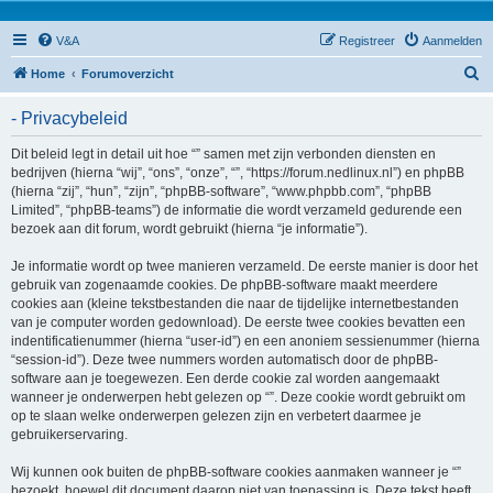
V&A
Registreer
Aanmelden
Z
Home
Forumoverzicht
o
- Privacybeleid
e
k
Dit beleid legt in detail uit hoe “” samen met zijn verbonden diensten en
bedrijven (hierna “wij”, “ons”, “onze”, “”, “https://forum.nedlinux.nl”) en phpBB
(hierna “zij”, “hun”, “zijn”, “phpBB-software”, “www.phpbb.com”, “phpBB
Limited”, “phpBB-teams”) de informatie die wordt verzameld gedurende een
bezoek aan dit forum, wordt gebruikt (hierna “je informatie”).
Je informatie wordt op twee manieren verzameld. De eerste manier is door het
gebruik van zogenaamde cookies. De phpBB-software maakt meerdere
cookies aan (kleine tekstbestanden die naar de tijdelijke internetbestanden
van je computer worden gedownload). De eerste twee cookies bevatten een
indentificatienummer (hierna “user-id”) en een anoniem sessienummer (hierna
“session-id”). Deze twee nummers worden automatisch door de phpBB-
software aan je toegewezen. Een derde cookie zal worden aangemaakt
wanneer je onderwerpen hebt gelezen op “”. Deze cookie wordt gebruikt om
op te slaan welke onderwerpen gelezen zijn en verbetert daarmee je
gebruikerservaring.
Wij kunnen ook buiten de phpBB-software cookies aanmaken wanneer je “”
bezoekt, hoewel dit document daarop niet van toepassing is. Deze tekst heeft