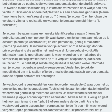
betrekking op de pagina’s die worden aangemaakt door de phpBB-software.
De tweede manier is waarin wij je informatie verzamelen door wat je aan ons
verstuurt. Dit is onder andere het plaatsen als een anonieme gebruiker (hierna
“anonieme berichten”), registreren op “” (hierna “je account”) en berichten die
verstuurd zijn na je registratie en wanneer je bent aangemeld (hierna “je
berichten”).
Je account bevat minstens een unieke identificeerbare naam (hierna “je
gebruikersnaam”), een persoonlijk wachtwoord om te kunnen aanmelden op je
account (hierna “je wachtwoord”) en een persoonlijk, geldig e-mailadres
(hierna “je e-mail”). Je informatie voor je account op “” is beveiligd door de
privacywetgeving die geldt in het land waar dit forum gehost wordt. Alle
informatie naast je gebruikersnaam, je wachtwoord en je e-mailadres die
vereist is bij het registratieproces op “” is verplicht of optioneel, dat is een
keuze van “”. Je hebt altijd zelf de mogelijkheid te bepalen welke informatie
van je account openbaar wordt weergegeven. Verder heb je ook de
mogelijkheid om in te stellen of je de e-mails die automatisch worden gemaakt
door de phpBB-software wil ontvangen.
Je wachtwoord is versleuteld (en kan niet worden ontsleuteld) waardoor het op
een veilige manier is opgeslagen. Toch is het niet aan te raden dat je hetzelfde
wachtwoord gebruikt op meerdere websites. Je wachtwoord is het middel
waarmee je op je account op “” kan aanmelden, bewaar het dus veilig en geef
het nooit aan iemand van ”, phpBB of een andere derde partij. Als je het
wachtwoord van je account bent vergeten, kun je de “Ik ben mijn wachtwoord
vergeten”-optie gebruiken bij het aanmeldvenster. Dit proces vereist dat je