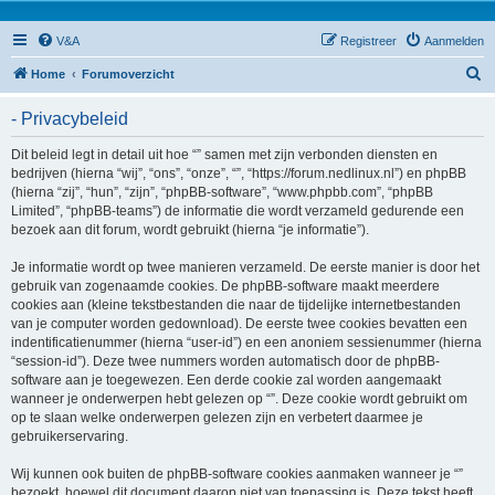
V&A
Registreer
Aanmelden
Z
Home
Forumoverzicht
o
- Privacybeleid
e
k
Dit beleid legt in detail uit hoe “” samen met zijn verbonden diensten en
bedrijven (hierna “wij”, “ons”, “onze”, “”, “https://forum.nedlinux.nl”) en phpBB
(hierna “zij”, “hun”, “zijn”, “phpBB-software”, “www.phpbb.com”, “phpBB
Limited”, “phpBB-teams”) de informatie die wordt verzameld gedurende een
bezoek aan dit forum, wordt gebruikt (hierna “je informatie”).
Je informatie wordt op twee manieren verzameld. De eerste manier is door het
gebruik van zogenaamde cookies. De phpBB-software maakt meerdere
cookies aan (kleine tekstbestanden die naar de tijdelijke internetbestanden
van je computer worden gedownload). De eerste twee cookies bevatten een
indentificatienummer (hierna “user-id”) en een anoniem sessienummer (hierna
“session-id”). Deze twee nummers worden automatisch door de phpBB-
software aan je toegewezen. Een derde cookie zal worden aangemaakt
wanneer je onderwerpen hebt gelezen op “”. Deze cookie wordt gebruikt om
op te slaan welke onderwerpen gelezen zijn en verbetert daarmee je
gebruikerservaring.
Wij kunnen ook buiten de phpBB-software cookies aanmaken wanneer je “”
bezoekt, hoewel dit document daarop niet van toepassing is. Deze tekst heeft