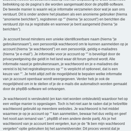
betrekking op de pagina’s die worden aangemaakt door de phpBB-software.
De tweede manier is waarin wij je informatie verzamelen door wat je aan ons
verstuurt. Dit is onder andere het plaatsen als een anonieme gebruiker (hierna
“anonieme berichten”), registreren op “” (hierna “je account”) en berichten die
verstuurd zijn na je registratie en wanneer je bent aangemeld (hierna “je
berichten”).
Je account bevat minstens een unieke identificeerbare naam (hierna “je
gebruikersnaam”), een persoonlijk wachtwoord om te kunnen aanmelden op je
account (hierna “je wachtwoord”) en een persoonlijk, geldig e-mailadres
(hierna “je e-mail”). Je informatie voor je account op “” is beveiligd door de
privacywetgeving die geldt in het land waar dit forum gehost wordt. Alle
informatie naast je gebruikersnaam, je wachtwoord en je e-mailadres die
vereist is bij het registratieproces op “” is verplicht of optioneel, dat is een
keuze van “”. Je hebt altijd zelf de mogelijkheid te bepalen welke informatie
van je account openbaar wordt weergegeven. Verder heb je ook de
mogelijkheid om in te stellen of je de e-mails die automatisch worden gemaakt
door de phpBB-software wil ontvangen.
Je wachtwoord is versleuteld (en kan niet worden ontsleuteld) waardoor het op
een veilige manier is opgeslagen. Toch is het niet aan te raden dat je hetzelfde
wachtwoord gebruikt op meerdere websites. Je wachtwoord is het middel
waarmee je op je account op “” kan aanmelden, bewaar het dus veilig en geef
het nooit aan iemand van ”, phpBB of een andere derde partij. Als je het
wachtwoord van je account bent vergeten, kun je de “Ik ben mijn wachtwoord
vergeten”-optie gebruiken bij het aanmeldvenster. Dit proces vereist dat je