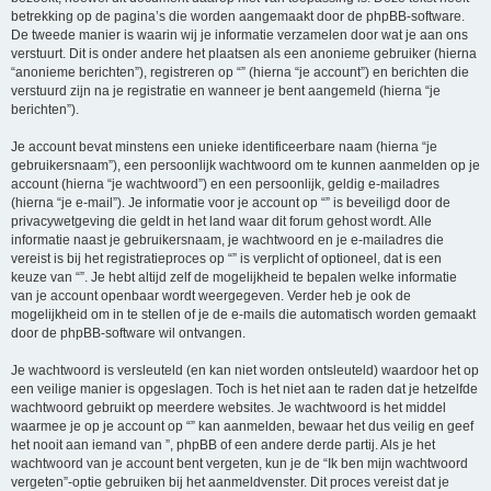
betrekking op de pagina’s die worden aangemaakt door de phpBB-software.
De tweede manier is waarin wij je informatie verzamelen door wat je aan ons
verstuurt. Dit is onder andere het plaatsen als een anonieme gebruiker (hierna
“anonieme berichten”), registreren op “” (hierna “je account”) en berichten die
verstuurd zijn na je registratie en wanneer je bent aangemeld (hierna “je
berichten”).
Je account bevat minstens een unieke identificeerbare naam (hierna “je
gebruikersnaam”), een persoonlijk wachtwoord om te kunnen aanmelden op je
account (hierna “je wachtwoord”) en een persoonlijk, geldig e-mailadres
(hierna “je e-mail”). Je informatie voor je account op “” is beveiligd door de
privacywetgeving die geldt in het land waar dit forum gehost wordt. Alle
informatie naast je gebruikersnaam, je wachtwoord en je e-mailadres die
vereist is bij het registratieproces op “” is verplicht of optioneel, dat is een
keuze van “”. Je hebt altijd zelf de mogelijkheid te bepalen welke informatie
van je account openbaar wordt weergegeven. Verder heb je ook de
mogelijkheid om in te stellen of je de e-mails die automatisch worden gemaakt
door de phpBB-software wil ontvangen.
Je wachtwoord is versleuteld (en kan niet worden ontsleuteld) waardoor het op
een veilige manier is opgeslagen. Toch is het niet aan te raden dat je hetzelfde
wachtwoord gebruikt op meerdere websites. Je wachtwoord is het middel
waarmee je op je account op “” kan aanmelden, bewaar het dus veilig en geef
het nooit aan iemand van ”, phpBB of een andere derde partij. Als je het
wachtwoord van je account bent vergeten, kun je de “Ik ben mijn wachtwoord
vergeten”-optie gebruiken bij het aanmeldvenster. Dit proces vereist dat je