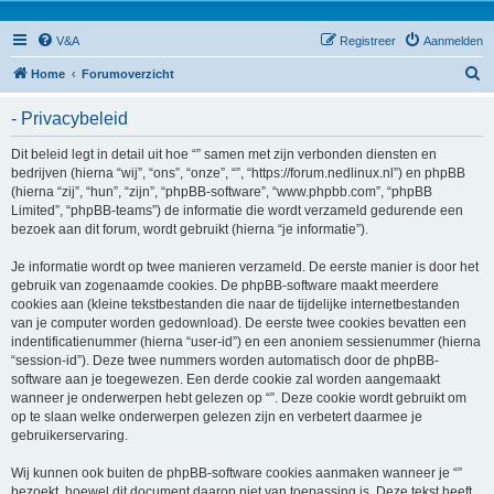
V&A
Registreer
Aanmelden
Z
Home
Forumoverzicht
o
- Privacybeleid
e
k
Dit beleid legt in detail uit hoe “” samen met zijn verbonden diensten en
bedrijven (hierna “wij”, “ons”, “onze”, “”, “https://forum.nedlinux.nl”) en phpBB
(hierna “zij”, “hun”, “zijn”, “phpBB-software”, “www.phpbb.com”, “phpBB
Limited”, “phpBB-teams”) de informatie die wordt verzameld gedurende een
bezoek aan dit forum, wordt gebruikt (hierna “je informatie”).
Je informatie wordt op twee manieren verzameld. De eerste manier is door het
gebruik van zogenaamde cookies. De phpBB-software maakt meerdere
cookies aan (kleine tekstbestanden die naar de tijdelijke internetbestanden
van je computer worden gedownload). De eerste twee cookies bevatten een
indentificatienummer (hierna “user-id”) en een anoniem sessienummer (hierna
“session-id”). Deze twee nummers worden automatisch door de phpBB-
software aan je toegewezen. Een derde cookie zal worden aangemaakt
wanneer je onderwerpen hebt gelezen op “”. Deze cookie wordt gebruikt om
op te slaan welke onderwerpen gelezen zijn en verbetert daarmee je
gebruikerservaring.
Wij kunnen ook buiten de phpBB-software cookies aanmaken wanneer je “”
bezoekt, hoewel dit document daarop niet van toepassing is. Deze tekst heeft