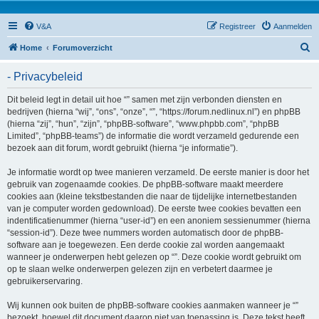
V&A
Registreer
Aanmelden
Z
Home
Forumoverzicht
o
- Privacybeleid
e
k
Dit beleid legt in detail uit hoe “” samen met zijn verbonden diensten en
bedrijven (hierna “wij”, “ons”, “onze”, “”, “https://forum.nedlinux.nl”) en phpBB
(hierna “zij”, “hun”, “zijn”, “phpBB-software”, “www.phpbb.com”, “phpBB
Limited”, “phpBB-teams”) de informatie die wordt verzameld gedurende een
bezoek aan dit forum, wordt gebruikt (hierna “je informatie”).
Je informatie wordt op twee manieren verzameld. De eerste manier is door het
gebruik van zogenaamde cookies. De phpBB-software maakt meerdere
cookies aan (kleine tekstbestanden die naar de tijdelijke internetbestanden
van je computer worden gedownload). De eerste twee cookies bevatten een
indentificatienummer (hierna “user-id”) en een anoniem sessienummer (hierna
“session-id”). Deze twee nummers worden automatisch door de phpBB-
software aan je toegewezen. Een derde cookie zal worden aangemaakt
wanneer je onderwerpen hebt gelezen op “”. Deze cookie wordt gebruikt om
op te slaan welke onderwerpen gelezen zijn en verbetert daarmee je
gebruikerservaring.
Wij kunnen ook buiten de phpBB-software cookies aanmaken wanneer je “”
bezoekt, hoewel dit document daarop niet van toepassing is. Deze tekst heeft