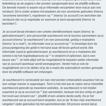
betrekking op de pagina’s die worden aangemaakt door de phpBB-software.
De tweede manier is waarin wij je informatie verzamelen door wat je aan ons
verstuurt. Dit is onder andere het plaatsen als een anonieme gebruiker (hierna
“anonieme berichten”), registreren op “” (hierna “je account”) en berichten die
verstuurd zijn na je registratie en wanneer je bent aangemeld (hierna “je
berichten”).
Je account bevat minstens een unieke identificeerbare naam (hierna “je
gebruikersnaam”), een persoonlijk wachtwoord om te kunnen aanmelden op je
account (hierna “je wachtwoord”) en een persoonlijk, geldig e-mailadres
(hierna “je e-mail”). Je informatie voor je account op “” is beveiligd door de
privacywetgeving die geldt in het land waar dit forum gehost wordt. Alle
informatie naast je gebruikersnaam, je wachtwoord en je e-mailadres die
vereist is bij het registratieproces op “” is verplicht of optioneel, dat is een
keuze van “”. Je hebt altijd zelf de mogelijkheid te bepalen welke informatie
van je account openbaar wordt weergegeven. Verder heb je ook de
mogelijkheid om in te stellen of je de e-mails die automatisch worden gemaakt
door de phpBB-software wil ontvangen.
Je wachtwoord is versleuteld (en kan niet worden ontsleuteld) waardoor het op
een veilige manier is opgeslagen. Toch is het niet aan te raden dat je hetzelfde
wachtwoord gebruikt op meerdere websites. Je wachtwoord is het middel
waarmee je op je account op “” kan aanmelden, bewaar het dus veilig en geef
het nooit aan iemand van ”, phpBB of een andere derde partij. Als je het
wachtwoord van je account bent vergeten, kun je de “Ik ben mijn wachtwoord
vergeten”-optie gebruiken bij het aanmeldvenster. Dit proces vereist dat je