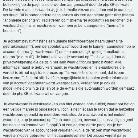
betrekking op de pagina’s die worden aangemaakt door de phpBB-software.
De tweede manier is waarin wij je informatie verzamelen door wat je aan ons
verstuurt. Dit is onder andere het plaatsen als een anonieme gebruiker (hierna
“anonieme berichten”), registreren op “” (hierna “je account”) en berichten die
verstuurd zijn na je registratie en wanneer je bent aangemeld (hierna “je
berichten”).
Je account bevat minstens een unieke identificeerbare naam (hierna “je
gebruikersnaam”), een persoonlijk wachtwoord om te kunnen aanmelden op je
account (hierna “je wachtwoord”) en een persoonlijk, geldig e-mailadres
(hierna “je e-mail”). Je informatie voor je account op “” is beveiligd door de
privacywetgeving die geldt in het land waar dit forum gehost wordt. Alle
informatie naast je gebruikersnaam, je wachtwoord en je e-mailadres die
vereist is bij het registratieproces op “” is verplicht of optioneel, dat is een
keuze van “”. Je hebt altijd zelf de mogelijkheid te bepalen welke informatie
van je account openbaar wordt weergegeven. Verder heb je ook de
mogelijkheid om in te stellen of je de e-mails die automatisch worden gemaakt
door de phpBB-software wil ontvangen.
Je wachtwoord is versleuteld (en kan niet worden ontsleuteld) waardoor het op
een veilige manier is opgeslagen. Toch is het niet aan te raden dat je hetzelfde
wachtwoord gebruikt op meerdere websites. Je wachtwoord is het middel
waarmee je op je account op “” kan aanmelden, bewaar het dus veilig en geef
het nooit aan iemand van ”, phpBB of een andere derde partij. Als je het
wachtwoord van je account bent vergeten, kun je de “Ik ben mijn wachtwoord
vergeten”-optie gebruiken bij het aanmeldvenster. Dit proces vereist dat je