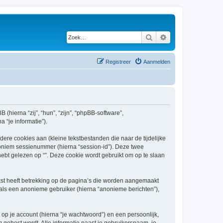
Zoek
Uitgebreid zoeken
Registreer
Aanmelden
B (hierna “zij”, “hun”, “zijn”, “phpBB-software”,
 “je informatie”).
re cookies aan (kleine tekstbestanden die naar de tijdelijke
oniem sessienummer (hierna “session-id”). Deze twee
 gelezen op “”. Deze cookie wordt gebruikt om op te slaan
kst heeft betrekking op de pagina’s die worden aangemaakt
 als een anonieme gebruiker (hierna “anonieme berichten”),
p je account (hierna “je wachtwoord”) en een persoonlijk,