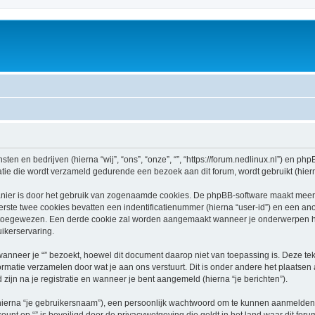
sten en bedrijven (hierna “wij”, “ons”, “onze”, “”, “https://forum.nedlinux.nl”) en phpB
e die wordt verzameld gedurende een bezoek aan dit forum, wordt gebruikt (hierna
nier is door het gebruik van zogenaamde cookies. De phpBB-software maakt meerde
ste twee cookies bevatten een indentificatienummer (hierna “user-id”) en een an
oegewezen. Een derde cookie zal worden aangemaakt wanneer je onderwerpen hebt
ikerservaring.
neer je “” bezoekt, hoewel dit document daarop niet van toepassing is. Deze te
ormatie verzamelen door wat je aan ons verstuurt. Dit is onder andere het plaatsen
d zijn na je registratie en wanneer je bent aangemeld (hierna “je berichten”).
hierna “je gebruikersnaam”), een persoonlijk wachtwoord om te kunnen aanmelden o