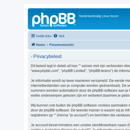
Nederlandstalig Linux forum
Snelle links
V&A
Home
Forumoverzicht
- Privacybeleid
Dit beleid legt in detail uit hoe “” samen met zijn verbonden dien
“www.phpbb.com”, “phpBB Limited”, “phpBB-teams”) de informati
Je informatie wordt op twee manieren verzameld. De eerste ma
internetbestanden van je computer worden gedownload). De eer
nummers worden automatisch door de phpBB-software aan je t
welke onderwerpen gelezen zijn en verbetert daarmee je gebru
Wij kunnen ook buiten de phpBB-software cookies aanmaken wan
door de phpBB-software. De tweede manier is waarin wij je inf
registreren op “” (hierna “je account”) en berichten die verstuur
Je account bevat minstens een unieke identificeerbare naam (