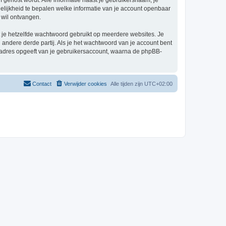
um gehost wordt. Alle informatie naast je gebruikersnaam, je
 mogelijkheid te bepalen welke informatie van je account openbaar
 wil ontvangen.
at je hetzelfde wachtwoord gebruikt op meerdere websites. Je
andere derde partij. Als je het wachtwoord van je account bent
iladres opgeeft van je gebruikersaccount, waarna de phpBB-
Contact
Verwijder cookies
Alle tijden zijn
UTC+02:00