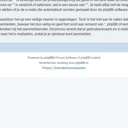
ccount op “” is beveiligd door de privacywetgeving die geldt in het land waar dit for
oces op “” is verplicht of optioneel, dat is een keuze van “”. Je hebt altijd zelf de
e stellen of je de e-mails die automatisch worden gemaakt door de phpBB-software
waardoor het op een veilige manier is opgeslagen. Toch is het niet aan te raden d
anmelden, bewaar het dus veilig en geef het nooit aan iemand van ”, phpBB of een 
ebruiken bij het aanmeldvenster. Dit proces vereist dat je gebruikersnaam en e-ma
naar het e-mailadres, zodat je je opnieuw kunt aanmelden.
Powered by
phpBB
® Forum Software © phpBB Limited
Nederlandse vertaling door
phpBB.nl
.
Privacy
|
Gebruikersvoorwaarden