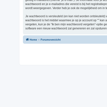
geldig e-mailadres (hierna “je e-mail”). Je informatie voor je a
wachtwoord en je e-mailadres die vereist is bij het registratiepr
wordt weergegeven. Verder heb je ook de mogelijkheid om in t
Je wachtwoord is versleuteld (en kan niet worden ontsleuteld) 
wachtwoord is het middel waarmee je op je account op “” kan a
vergeten, kun je de “Ik ben mijn wachtwoord vergeten”-optie g
software een nieuw wachtwoord zal genereren en zal opsturen 
Home
Forumoverzicht