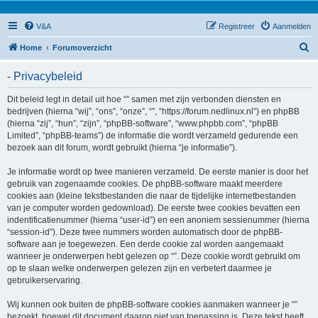
V&A
Registreer
Aanmelden
Z
Home
Forumoverzicht
o
- Privacybeleid
e
k
Dit beleid legt in detail uit hoe “” samen met zijn verbonden diensten en
bedrijven (hierna “wij”, “ons”, “onze”, “”, “https://forum.nedlinux.nl”) en phpBB
(hierna “zij”, “hun”, “zijn”, “phpBB-software”, “www.phpbb.com”, “phpBB
Limited”, “phpBB-teams”) de informatie die wordt verzameld gedurende een
bezoek aan dit forum, wordt gebruikt (hierna “je informatie”).
Je informatie wordt op twee manieren verzameld. De eerste manier is door het
gebruik van zogenaamde cookies. De phpBB-software maakt meerdere
cookies aan (kleine tekstbestanden die naar de tijdelijke internetbestanden
van je computer worden gedownload). De eerste twee cookies bevatten een
indentificatienummer (hierna “user-id”) en een anoniem sessienummer (hierna
“session-id”). Deze twee nummers worden automatisch door de phpBB-
software aan je toegewezen. Een derde cookie zal worden aangemaakt
wanneer je onderwerpen hebt gelezen op “”. Deze cookie wordt gebruikt om
op te slaan welke onderwerpen gelezen zijn en verbetert daarmee je
gebruikerservaring.
Wij kunnen ook buiten de phpBB-software cookies aanmaken wanneer je “”
bezoekt, hoewel dit document daarop niet van toepassing is. Deze tekst heeft