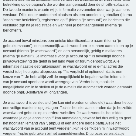
betrekking op de pagina’s die worden aangemaakt door de phpBB-software.
De tweede manier is waarin wij je informatie verzamelen door wat je aan ons
verstuurt. Dit is onder andere het plaatsen als een anonieme gebruiker (hierna
“anonieme berichten”), registreren op “” (hierna “je account”) en berichten die
verstuurd zijn na je registratie en wanneer je bent aangemeld (hierna “je
berichten”).
Je account bevat minstens een unieke identificeerbare naam (hierna “je
gebruikersnaam”), een persoonlijk wachtwoord om te kunnen aanmelden op je
account (hierna “je wachtwoord”) en een persoonlijk, geldig e-mailadres
(hierna “je e-mail”). Je informatie voor je account op “” is beveiligd door de
privacywetgeving die geldt in het land waar dit forum gehost wordt. Alle
informatie naast je gebruikersnaam, je wachtwoord en je e-mailadres die
vereist is bij het registratieproces op “” is verplicht of optioneel, dat is een
keuze van “”. Je hebt altijd zelf de mogelijkheid te bepalen welke informatie
van je account openbaar wordt weergegeven. Verder heb je ook de
mogelijkheid om in te stellen of je de e-mails die automatisch worden gemaakt
door de phpBB-software wil ontvangen.
Je wachtwoord is versleuteld (en kan niet worden ontsleuteld) waardoor het op
een veilige manier is opgeslagen. Toch is het niet aan te raden dat je hetzelfde
wachtwoord gebruikt op meerdere websites. Je wachtwoord is het middel
waarmee je op je account op “” kan aanmelden, bewaar het dus veilig en geef
het nooit aan iemand van ”, phpBB of een andere derde partij. Als je het
wachtwoord van je account bent vergeten, kun je de “Ik ben mijn wachtwoord
vergeten”-optie gebruiken bij het aanmeldvenster. Dit proces vereist dat je