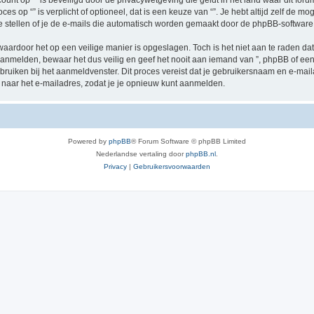
ccount op “” is beveiligd door de privacywetgeving die geldt in het land waar dit for
oces op “” is verplicht of optioneel, dat is een keuze van “”. Je hebt altijd zelf de
e stellen of je de e-mails die automatisch worden gemaakt door de phpBB-software
waardoor het op een veilige manier is opgeslagen. Toch is het niet aan te raden d
anmelden, bewaar het dus veilig en geef het nooit aan iemand van ”, phpBB of een 
ebruiken bij het aanmeldvenster. Dit proces vereist dat je gebruikersnaam en e-ma
naar het e-mailadres, zodat je je opnieuw kunt aanmelden.
Powered by
phpBB
® Forum Software © phpBB Limited
Nederlandse vertaling door
phpBB.nl
.
Privacy
|
Gebruikersvoorwaarden