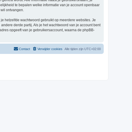
um gehost wordt. Alle informatie naast je gebruikersnaam, je
 mogelijkheid te bepalen welke informatie van je account openbaar
 wil ontvangen.
at je hetzelfde wachtwoord gebruikt op meerdere websites. Je
andere derde partij. Als je het wachtwoord van je account bent
iladres opgeeft van je gebruikersaccount, waarna de phpBB-
Contact
Verwijder cookies
Alle tijden zijn
UTC+02:00