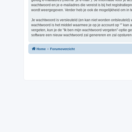
geldig e-mailadres (hierna “je e-mail”). Je informatie voor je a
wachtwoord en je e-mailadres die vereist is bij het registratiepr
wordt weergegeven. Verder heb je ook de mogelijkheid om in t
Je wachtwoord is versleuteld (en kan niet worden ontsleuteld) 
wachtwoord is het middel waarmee je op je account op “” kan a
vergeten, kun je de “Ik ben mijn wachtwoord vergeten”-optie g
software een nieuw wachtwoord zal genereren en zal opsturen 
Home
Forumoverzicht