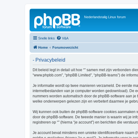
Nederlandstalig Linux forum
Snelle links
V&A
Home
Forumoverzicht
- Privacybeleid
Dit beleid legt in detail uit hoe “” samen met zijn verbonden dien
“www.phpbb.com”, “phpBB Limited”, “phpBB-teams”) de informati
Je informatie wordt op twee manieren verzameld. De eerste ma
internetbestanden van je computer worden gedownload). De eer
nummers worden automatisch door de phpBB-software aan je t
welke onderwerpen gelezen zijn en verbetert daarmee je gebru
Wij kunnen ook buiten de phpBB-software cookies aanmaken wan
door de phpBB-software. De tweede manier is waarin wij je inf
registreren op “” (hierna “je account”) en berichten die verstuur
Je account bevat minstens een unieke identificeerbare naam (