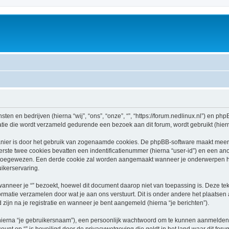
sten en bedrijven (hierna “wij”, “ons”, “onze”, “”, “https://forum.nedlinux.nl”) en phpB
e die wordt verzameld gedurende een bezoek aan dit forum, wordt gebruikt (hierna
nier is door het gebruik van zogenaamde cookies. De phpBB-software maakt meerde
ste twee cookies bevatten een indentificatienummer (hierna “user-id”) en een an
oegewezen. Een derde cookie zal worden aangemaakt wanneer je onderwerpen hebt
ikerservaring.
neer je “” bezoekt, hoewel dit document daarop niet van toepassing is. Deze te
ormatie verzamelen door wat je aan ons verstuurt. Dit is onder andere het plaatsen
d zijn na je registratie en wanneer je bent aangemeld (hierna “je berichten”).
hierna “je gebruikersnaam”), een persoonlijk wachtwoord om te kunnen aanmelden o