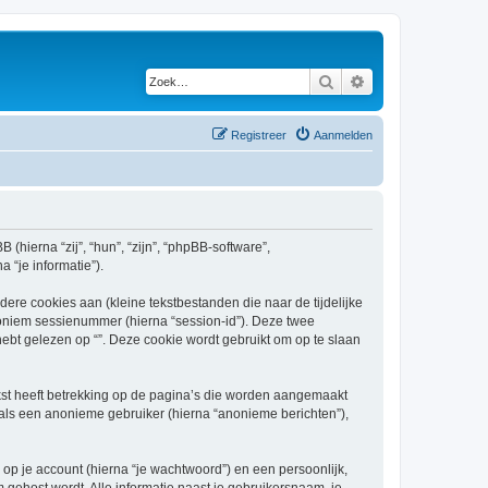
Zoek
Uitgebreid zoeken
Registreer
Aanmelden
B (hierna “zij”, “hun”, “zijn”, “phpBB-software”,
 “je informatie”).
re cookies aan (kleine tekstbestanden die naar de tijdelijke
oniem sessienummer (hierna “session-id”). Deze twee
 gelezen op “”. Deze cookie wordt gebruikt om op te slaan
kst heeft betrekking op de pagina’s die worden aangemaakt
 als een anonieme gebruiker (hierna “anonieme berichten”),
p je account (hierna “je wachtwoord”) en een persoonlijk,