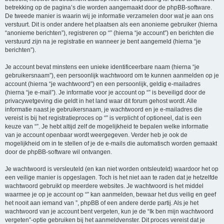
betrekking op de pagina’s die worden aangemaakt door de phpBB-software.
De tweede manier is waarin wij je informatie verzamelen door wat je aan ons
verstuurt. Dit is onder andere het plaatsen als een anonieme gebruiker (hierna
“anonieme berichten”), registreren op “” (hierna “je account”) en berichten die
verstuurd zijn na je registratie en wanneer je bent aangemeld (hierna “je
berichten”).
Je account bevat minstens een unieke identificeerbare naam (hierna “je
gebruikersnaam”), een persoonlijk wachtwoord om te kunnen aanmelden op je
account (hierna “je wachtwoord”) en een persoonlijk, geldig e-mailadres
(hierna “je e-mail”). Je informatie voor je account op “” is beveiligd door de
privacywetgeving die geldt in het land waar dit forum gehost wordt. Alle
informatie naast je gebruikersnaam, je wachtwoord en je e-mailadres die
vereist is bij het registratieproces op “” is verplicht of optioneel, dat is een
keuze van “”. Je hebt altijd zelf de mogelijkheid te bepalen welke informatie
van je account openbaar wordt weergegeven. Verder heb je ook de
mogelijkheid om in te stellen of je de e-mails die automatisch worden gemaakt
door de phpBB-software wil ontvangen.
Je wachtwoord is versleuteld (en kan niet worden ontsleuteld) waardoor het op
een veilige manier is opgeslagen. Toch is het niet aan te raden dat je hetzelfde
wachtwoord gebruikt op meerdere websites. Je wachtwoord is het middel
waarmee je op je account op “” kan aanmelden, bewaar het dus veilig en geef
het nooit aan iemand van ”, phpBB of een andere derde partij. Als je het
wachtwoord van je account bent vergeten, kun je de “Ik ben mijn wachtwoord
vergeten”-optie gebruiken bij het aanmeldvenster. Dit proces vereist dat je