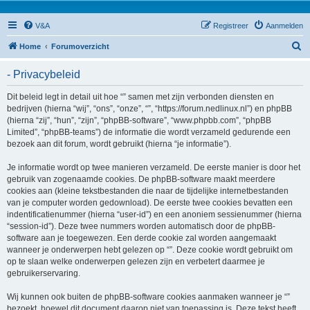
V&A
Registreer
Aanmelden
Z
Home
Forumoverzicht
o
- Privacybeleid
e
k
Dit beleid legt in detail uit hoe “” samen met zijn verbonden diensten en
bedrijven (hierna “wij”, “ons”, “onze”, “”, “https://forum.nedlinux.nl”) en phpBB
(hierna “zij”, “hun”, “zijn”, “phpBB-software”, “www.phpbb.com”, “phpBB
Limited”, “phpBB-teams”) de informatie die wordt verzameld gedurende een
bezoek aan dit forum, wordt gebruikt (hierna “je informatie”).
Je informatie wordt op twee manieren verzameld. De eerste manier is door het
gebruik van zogenaamde cookies. De phpBB-software maakt meerdere
cookies aan (kleine tekstbestanden die naar de tijdelijke internetbestanden
van je computer worden gedownload). De eerste twee cookies bevatten een
indentificatienummer (hierna “user-id”) en een anoniem sessienummer (hierna
“session-id”). Deze twee nummers worden automatisch door de phpBB-
software aan je toegewezen. Een derde cookie zal worden aangemaakt
wanneer je onderwerpen hebt gelezen op “”. Deze cookie wordt gebruikt om
op te slaan welke onderwerpen gelezen zijn en verbetert daarmee je
gebruikerservaring.
Wij kunnen ook buiten de phpBB-software cookies aanmaken wanneer je “”
bezoekt, hoewel dit document daarop niet van toepassing is. Deze tekst heeft