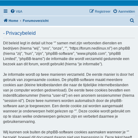
V&A
Registreer
Aanmelden
Z
Home
Forumoverzicht
o
- Privacybeleid
e
k
Dit beleid legt in detail uit hoe “” samen met zijn verbonden diensten en
bedrijven (hierna “wij”, “ons”, “onze”, “”, “https://forum.nedlinux.nl”) en phpBB
(hierna “zij”, “hun”, “zijn”, “phpBB-software”, “www.phpbb.com”, “phpBB
Limited”, “phpBB-teams”) de informatie die wordt verzameld gedurende een
bezoek aan dit forum, wordt gebruikt (hierna “je informatie”).
Je informatie wordt op twee manieren verzameld. De eerste manier is door het
gebruik van zogenaamde cookies. De phpBB-software maakt meerdere
cookies aan (kleine tekstbestanden die naar de tijdelijke internetbestanden
van je computer worden gedownload). De eerste twee cookies bevatten een
indentificatienummer (hierna “user-id”) en een anoniem sessienummer (hierna
“session-id”). Deze twee nummers worden automatisch door de phpBB-
software aan je toegewezen. Een derde cookie zal worden aangemaakt
wanneer je onderwerpen hebt gelezen op “”. Deze cookie wordt gebruikt om
op te slaan welke onderwerpen gelezen zijn en verbetert daarmee je
gebruikerservaring.
Wij kunnen ook buiten de phpBB-software cookies aanmaken wanneer je “”
bezoekt, hoewel dit document daarop niet van toepassing is. Deze tekst heeft