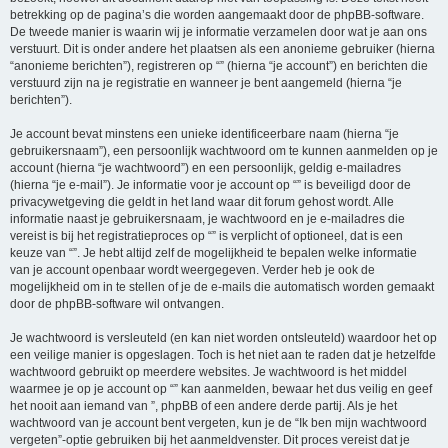
betrekking op de pagina’s die worden aangemaakt door de phpBB-software.
De tweede manier is waarin wij je informatie verzamelen door wat je aan ons
verstuurt. Dit is onder andere het plaatsen als een anonieme gebruiker (hierna
“anonieme berichten”), registreren op “” (hierna “je account”) en berichten die
verstuurd zijn na je registratie en wanneer je bent aangemeld (hierna “je
berichten”).
Je account bevat minstens een unieke identificeerbare naam (hierna “je
gebruikersnaam”), een persoonlijk wachtwoord om te kunnen aanmelden op je
account (hierna “je wachtwoord”) en een persoonlijk, geldig e-mailadres
(hierna “je e-mail”). Je informatie voor je account op “” is beveiligd door de
privacywetgeving die geldt in het land waar dit forum gehost wordt. Alle
informatie naast je gebruikersnaam, je wachtwoord en je e-mailadres die
vereist is bij het registratieproces op “” is verplicht of optioneel, dat is een
keuze van “”. Je hebt altijd zelf de mogelijkheid te bepalen welke informatie
van je account openbaar wordt weergegeven. Verder heb je ook de
mogelijkheid om in te stellen of je de e-mails die automatisch worden gemaakt
door de phpBB-software wil ontvangen.
Je wachtwoord is versleuteld (en kan niet worden ontsleuteld) waardoor het op
een veilige manier is opgeslagen. Toch is het niet aan te raden dat je hetzelfde
wachtwoord gebruikt op meerdere websites. Je wachtwoord is het middel
waarmee je op je account op “” kan aanmelden, bewaar het dus veilig en geef
het nooit aan iemand van ”, phpBB of een andere derde partij. Als je het
wachtwoord van je account bent vergeten, kun je de “Ik ben mijn wachtwoord
vergeten”-optie gebruiken bij het aanmeldvenster. Dit proces vereist dat je