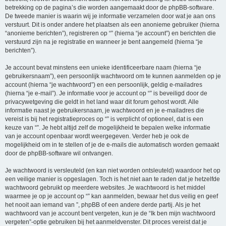
betrekking op de pagina’s die worden aangemaakt door de phpBB-software.
De tweede manier is waarin wij je informatie verzamelen door wat je aan ons
verstuurt. Dit is onder andere het plaatsen als een anonieme gebruiker (hierna
“anonieme berichten”), registreren op “” (hierna “je account”) en berichten die
verstuurd zijn na je registratie en wanneer je bent aangemeld (hierna “je
berichten”).
Je account bevat minstens een unieke identificeerbare naam (hierna “je
gebruikersnaam”), een persoonlijk wachtwoord om te kunnen aanmelden op je
account (hierna “je wachtwoord”) en een persoonlijk, geldig e-mailadres
(hierna “je e-mail”). Je informatie voor je account op “” is beveiligd door de
privacywetgeving die geldt in het land waar dit forum gehost wordt. Alle
informatie naast je gebruikersnaam, je wachtwoord en je e-mailadres die
vereist is bij het registratieproces op “” is verplicht of optioneel, dat is een
keuze van “”. Je hebt altijd zelf de mogelijkheid te bepalen welke informatie
van je account openbaar wordt weergegeven. Verder heb je ook de
mogelijkheid om in te stellen of je de e-mails die automatisch worden gemaakt
door de phpBB-software wil ontvangen.
Je wachtwoord is versleuteld (en kan niet worden ontsleuteld) waardoor het op
een veilige manier is opgeslagen. Toch is het niet aan te raden dat je hetzelfde
wachtwoord gebruikt op meerdere websites. Je wachtwoord is het middel
waarmee je op je account op “” kan aanmelden, bewaar het dus veilig en geef
het nooit aan iemand van ”, phpBB of een andere derde partij. Als je het
wachtwoord van je account bent vergeten, kun je de “Ik ben mijn wachtwoord
vergeten”-optie gebruiken bij het aanmeldvenster. Dit proces vereist dat je