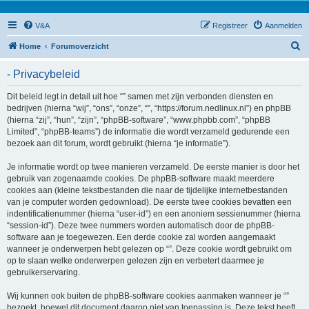
V&A
Registreer
Aanmelden
Z
Home
Forumoverzicht
o
- Privacybeleid
e
k
Dit beleid legt in detail uit hoe “” samen met zijn verbonden diensten en
bedrijven (hierna “wij”, “ons”, “onze”, “”, “https://forum.nedlinux.nl”) en phpBB
(hierna “zij”, “hun”, “zijn”, “phpBB-software”, “www.phpbb.com”, “phpBB
Limited”, “phpBB-teams”) de informatie die wordt verzameld gedurende een
bezoek aan dit forum, wordt gebruikt (hierna “je informatie”).
Je informatie wordt op twee manieren verzameld. De eerste manier is door het
gebruik van zogenaamde cookies. De phpBB-software maakt meerdere
cookies aan (kleine tekstbestanden die naar de tijdelijke internetbestanden
van je computer worden gedownload). De eerste twee cookies bevatten een
indentificatienummer (hierna “user-id”) en een anoniem sessienummer (hierna
“session-id”). Deze twee nummers worden automatisch door de phpBB-
software aan je toegewezen. Een derde cookie zal worden aangemaakt
wanneer je onderwerpen hebt gelezen op “”. Deze cookie wordt gebruikt om
op te slaan welke onderwerpen gelezen zijn en verbetert daarmee je
gebruikerservaring.
Wij kunnen ook buiten de phpBB-software cookies aanmaken wanneer je “”
bezoekt, hoewel dit document daarop niet van toepassing is. Deze tekst heeft