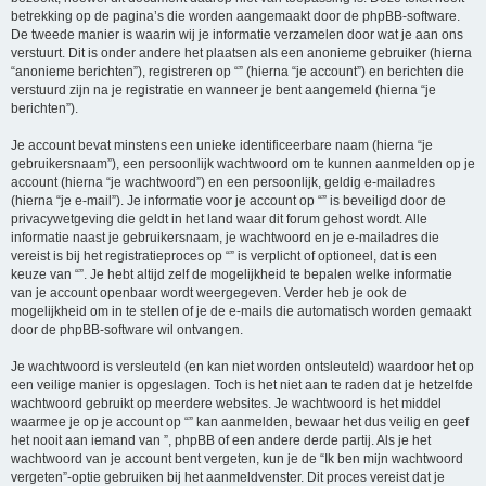
betrekking op de pagina’s die worden aangemaakt door de phpBB-software.
De tweede manier is waarin wij je informatie verzamelen door wat je aan ons
verstuurt. Dit is onder andere het plaatsen als een anonieme gebruiker (hierna
“anonieme berichten”), registreren op “” (hierna “je account”) en berichten die
verstuurd zijn na je registratie en wanneer je bent aangemeld (hierna “je
berichten”).
Je account bevat minstens een unieke identificeerbare naam (hierna “je
gebruikersnaam”), een persoonlijk wachtwoord om te kunnen aanmelden op je
account (hierna “je wachtwoord”) en een persoonlijk, geldig e-mailadres
(hierna “je e-mail”). Je informatie voor je account op “” is beveiligd door de
privacywetgeving die geldt in het land waar dit forum gehost wordt. Alle
informatie naast je gebruikersnaam, je wachtwoord en je e-mailadres die
vereist is bij het registratieproces op “” is verplicht of optioneel, dat is een
keuze van “”. Je hebt altijd zelf de mogelijkheid te bepalen welke informatie
van je account openbaar wordt weergegeven. Verder heb je ook de
mogelijkheid om in te stellen of je de e-mails die automatisch worden gemaakt
door de phpBB-software wil ontvangen.
Je wachtwoord is versleuteld (en kan niet worden ontsleuteld) waardoor het op
een veilige manier is opgeslagen. Toch is het niet aan te raden dat je hetzelfde
wachtwoord gebruikt op meerdere websites. Je wachtwoord is het middel
waarmee je op je account op “” kan aanmelden, bewaar het dus veilig en geef
het nooit aan iemand van ”, phpBB of een andere derde partij. Als je het
wachtwoord van je account bent vergeten, kun je de “Ik ben mijn wachtwoord
vergeten”-optie gebruiken bij het aanmeldvenster. Dit proces vereist dat je