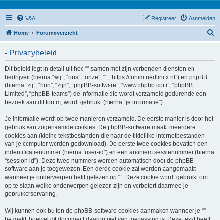
V&A
Registreer
Aanmelden
Z
Home
Forumoverzicht
o
- Privacybeleid
e
k
Dit beleid legt in detail uit hoe “” samen met zijn verbonden diensten en
bedrijven (hierna “wij”, “ons”, “onze”, “”, “https://forum.nedlinux.nl”) en phpBB
(hierna “zij”, “hun”, “zijn”, “phpBB-software”, “www.phpbb.com”, “phpBB
Limited”, “phpBB-teams”) de informatie die wordt verzameld gedurende een
bezoek aan dit forum, wordt gebruikt (hierna “je informatie”).
Je informatie wordt op twee manieren verzameld. De eerste manier is door het
gebruik van zogenaamde cookies. De phpBB-software maakt meerdere
cookies aan (kleine tekstbestanden die naar de tijdelijke internetbestanden
van je computer worden gedownload). De eerste twee cookies bevatten een
indentificatienummer (hierna “user-id”) en een anoniem sessienummer (hierna
“session-id”). Deze twee nummers worden automatisch door de phpBB-
software aan je toegewezen. Een derde cookie zal worden aangemaakt
wanneer je onderwerpen hebt gelezen op “”. Deze cookie wordt gebruikt om
op te slaan welke onderwerpen gelezen zijn en verbetert daarmee je
gebruikerservaring.
Wij kunnen ook buiten de phpBB-software cookies aanmaken wanneer je “”
bezoekt, hoewel dit document daarop niet van toepassing is. Deze tekst heeft