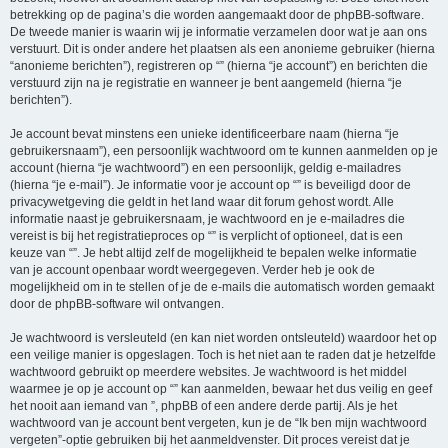
betrekking op de pagina’s die worden aangemaakt door de phpBB-software.
De tweede manier is waarin wij je informatie verzamelen door wat je aan ons
verstuurt. Dit is onder andere het plaatsen als een anonieme gebruiker (hierna
“anonieme berichten”), registreren op “” (hierna “je account”) en berichten die
verstuurd zijn na je registratie en wanneer je bent aangemeld (hierna “je
berichten”).
Je account bevat minstens een unieke identificeerbare naam (hierna “je
gebruikersnaam”), een persoonlijk wachtwoord om te kunnen aanmelden op je
account (hierna “je wachtwoord”) en een persoonlijk, geldig e-mailadres
(hierna “je e-mail”). Je informatie voor je account op “” is beveiligd door de
privacywetgeving die geldt in het land waar dit forum gehost wordt. Alle
informatie naast je gebruikersnaam, je wachtwoord en je e-mailadres die
vereist is bij het registratieproces op “” is verplicht of optioneel, dat is een
keuze van “”. Je hebt altijd zelf de mogelijkheid te bepalen welke informatie
van je account openbaar wordt weergegeven. Verder heb je ook de
mogelijkheid om in te stellen of je de e-mails die automatisch worden gemaakt
door de phpBB-software wil ontvangen.
Je wachtwoord is versleuteld (en kan niet worden ontsleuteld) waardoor het op
een veilige manier is opgeslagen. Toch is het niet aan te raden dat je hetzelfde
wachtwoord gebruikt op meerdere websites. Je wachtwoord is het middel
waarmee je op je account op “” kan aanmelden, bewaar het dus veilig en geef
het nooit aan iemand van ”, phpBB of een andere derde partij. Als je het
wachtwoord van je account bent vergeten, kun je de “Ik ben mijn wachtwoord
vergeten”-optie gebruiken bij het aanmeldvenster. Dit proces vereist dat je