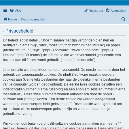
V&A
Registreer
Aanmelden
Z
Home
Forumoverzicht
o
- Privacybeleid
e
k
Dit beleid legt in detail uit hoe “” samen met zijn verbonden diensten en
bedrijven (hierna “wij”, “ons”, “onze”, “”, “https://forum.nedlinux.nl”) en phpBB
(hierna “zij”, “hun”, “zijn”, “phpBB-software”, “www.phpbb.com”, “phpBB
Limited”, “phpBB-teams”) de informatie die wordt verzameld gedurende een
bezoek aan dit forum, wordt gebruikt (hierna “je informatie”).
Je informatie wordt op twee manieren verzameld. De eerste manier is door het
gebruik van zogenaamde cookies. De phpBB-software maakt meerdere
cookies aan (kleine tekstbestanden die naar de tijdelijke internetbestanden
van je computer worden gedownload). De eerste twee cookies bevatten een
indentificatienummer (hierna “user-id”) en een anoniem sessienummer (hierna
“session-id”). Deze twee nummers worden automatisch door de phpBB-
software aan je toegewezen. Een derde cookie zal worden aangemaakt
wanneer je onderwerpen hebt gelezen op “”. Deze cookie wordt gebruikt om
op te slaan welke onderwerpen gelezen zijn en verbetert daarmee je
gebruikerservaring.
Wij kunnen ook buiten de phpBB-software cookies aanmaken wanneer je “”
bezoekt, hoewel dit document daarop niet van toepassing is. Deze tekst heeft