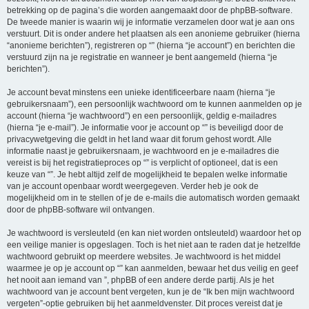
betrekking op de pagina’s die worden aangemaakt door de phpBB-software.
De tweede manier is waarin wij je informatie verzamelen door wat je aan ons
verstuurt. Dit is onder andere het plaatsen als een anonieme gebruiker (hierna
“anonieme berichten”), registreren op “” (hierna “je account”) en berichten die
verstuurd zijn na je registratie en wanneer je bent aangemeld (hierna “je
berichten”).
Je account bevat minstens een unieke identificeerbare naam (hierna “je
gebruikersnaam”), een persoonlijk wachtwoord om te kunnen aanmelden op je
account (hierna “je wachtwoord”) en een persoonlijk, geldig e-mailadres
(hierna “je e-mail”). Je informatie voor je account op “” is beveiligd door de
privacywetgeving die geldt in het land waar dit forum gehost wordt. Alle
informatie naast je gebruikersnaam, je wachtwoord en je e-mailadres die
vereist is bij het registratieproces op “” is verplicht of optioneel, dat is een
keuze van “”. Je hebt altijd zelf de mogelijkheid te bepalen welke informatie
van je account openbaar wordt weergegeven. Verder heb je ook de
mogelijkheid om in te stellen of je de e-mails die automatisch worden gemaakt
door de phpBB-software wil ontvangen.
Je wachtwoord is versleuteld (en kan niet worden ontsleuteld) waardoor het op
een veilige manier is opgeslagen. Toch is het niet aan te raden dat je hetzelfde
wachtwoord gebruikt op meerdere websites. Je wachtwoord is het middel
waarmee je op je account op “” kan aanmelden, bewaar het dus veilig en geef
het nooit aan iemand van ”, phpBB of een andere derde partij. Als je het
wachtwoord van je account bent vergeten, kun je de “Ik ben mijn wachtwoord
vergeten”-optie gebruiken bij het aanmeldvenster. Dit proces vereist dat je