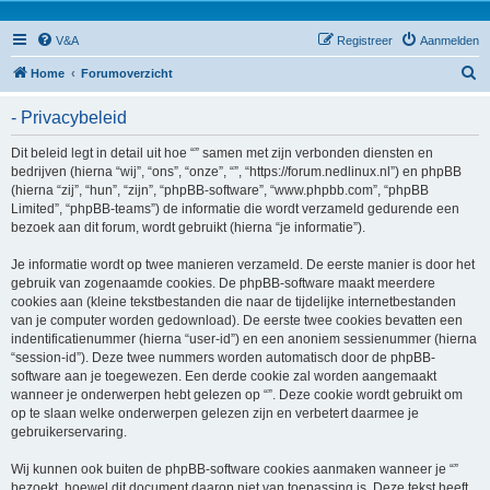
V&A
Registreer
Aanmelden
Z
Home
Forumoverzicht
o
- Privacybeleid
e
k
Dit beleid legt in detail uit hoe “” samen met zijn verbonden diensten en
bedrijven (hierna “wij”, “ons”, “onze”, “”, “https://forum.nedlinux.nl”) en phpBB
(hierna “zij”, “hun”, “zijn”, “phpBB-software”, “www.phpbb.com”, “phpBB
Limited”, “phpBB-teams”) de informatie die wordt verzameld gedurende een
bezoek aan dit forum, wordt gebruikt (hierna “je informatie”).
Je informatie wordt op twee manieren verzameld. De eerste manier is door het
gebruik van zogenaamde cookies. De phpBB-software maakt meerdere
cookies aan (kleine tekstbestanden die naar de tijdelijke internetbestanden
van je computer worden gedownload). De eerste twee cookies bevatten een
indentificatienummer (hierna “user-id”) en een anoniem sessienummer (hierna
“session-id”). Deze twee nummers worden automatisch door de phpBB-
software aan je toegewezen. Een derde cookie zal worden aangemaakt
wanneer je onderwerpen hebt gelezen op “”. Deze cookie wordt gebruikt om
op te slaan welke onderwerpen gelezen zijn en verbetert daarmee je
gebruikerservaring.
Wij kunnen ook buiten de phpBB-software cookies aanmaken wanneer je “”
bezoekt, hoewel dit document daarop niet van toepassing is. Deze tekst heeft