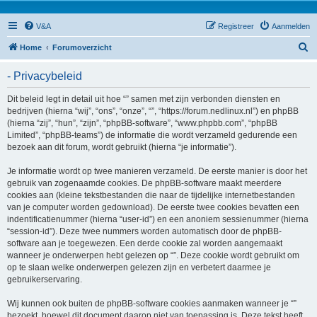
V&A
Registreer
Aanmelden
Z
Home
Forumoverzicht
o
- Privacybeleid
e
k
Dit beleid legt in detail uit hoe “” samen met zijn verbonden diensten en
bedrijven (hierna “wij”, “ons”, “onze”, “”, “https://forum.nedlinux.nl”) en phpBB
(hierna “zij”, “hun”, “zijn”, “phpBB-software”, “www.phpbb.com”, “phpBB
Limited”, “phpBB-teams”) de informatie die wordt verzameld gedurende een
bezoek aan dit forum, wordt gebruikt (hierna “je informatie”).
Je informatie wordt op twee manieren verzameld. De eerste manier is door het
gebruik van zogenaamde cookies. De phpBB-software maakt meerdere
cookies aan (kleine tekstbestanden die naar de tijdelijke internetbestanden
van je computer worden gedownload). De eerste twee cookies bevatten een
indentificatienummer (hierna “user-id”) en een anoniem sessienummer (hierna
“session-id”). Deze twee nummers worden automatisch door de phpBB-
software aan je toegewezen. Een derde cookie zal worden aangemaakt
wanneer je onderwerpen hebt gelezen op “”. Deze cookie wordt gebruikt om
op te slaan welke onderwerpen gelezen zijn en verbetert daarmee je
gebruikerservaring.
Wij kunnen ook buiten de phpBB-software cookies aanmaken wanneer je “”
bezoekt, hoewel dit document daarop niet van toepassing is. Deze tekst heeft