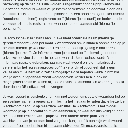
betrekking op de pagina’s die worden aangemaakt door de phpBB-software.
De tweede manier is waarin wij je informatie verzamelen door wat je aan ons
verstuurt. Dit is onder andere het plaatsen als een anonieme gebruiker (hierna
“anonieme berichten”), registreren op “” (hierna “je account”) en berichten die
verstuurd zijn na je registratie en wanneer je bent aangemeld (hierna “je
berichten”).
Je account bevat minstens een unieke identificeerbare naam (hierna “je
gebruikersnaam”), een persoonlijk wachtwoord om te kunnen aanmelden op je
account (hierna “je wachtwoord”) en een persoonlijk, geldig e-mailadres
(hierna “je e-mail”). Je informatie voor je account op “” is beveiligd door de
privacywetgeving die geldt in het land waar dit forum gehost wordt. Alle
informatie naast je gebruikersnaam, je wachtwoord en je e-mailadres die
vereist is bij het registratieproces op “” is verplicht of optioneel, dat is een
keuze van “”. Je hebt altijd zelf de mogelijkheid te bepalen welke informatie
van je account openbaar wordt weergegeven. Verder heb je ook de
mogelijkheid om in te stellen of je de e-mails die automatisch worden gemaakt
door de phpBB-software wil ontvangen.
Je wachtwoord is versleuteld (en kan niet worden ontsleuteld) waardoor het op
een veilige manier is opgeslagen. Toch is het niet aan te raden dat je hetzelfde
wachtwoord gebruikt op meerdere websites. Je wachtwoord is het middel
waarmee je op je account op “” kan aanmelden, bewaar het dus veilig en geef
het nooit aan iemand van ”, phpBB of een andere derde partij. Als je het
wachtwoord van je account bent vergeten, kun je de “Ik ben mijn wachtwoord
vergeten”-optie gebruiken bij het aanmeldvenster. Dit proces vereist dat je