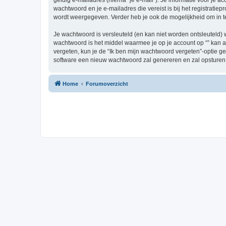
geldig e-mailadres (hierna “je e-mail”). Je informatie voor je a
wachtwoord en je e-mailadres die vereist is bij het registratiepr
wordt weergegeven. Verder heb je ook de mogelijkheid om in t
Je wachtwoord is versleuteld (en kan niet worden ontsleuteld) 
wachtwoord is het middel waarmee je op je account op “” kan a
vergeten, kun je de “Ik ben mijn wachtwoord vergeten”-optie g
software een nieuw wachtwoord zal genereren en zal opsturen 
Home
Forumoverzicht