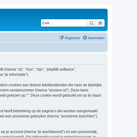
Zoek
Uitgebreid zoeken
Registreer
Aanmelden
B (hierna “zij”, “hun”, “zijn”, “phpBB-software”,
 “je informatie”).
re cookies aan (kleine tekstbestanden die naar de tijdelijke
oniem sessienummer (hierna “session-id”). Deze twee
 gelezen op “”. Deze cookie wordt gebruikt om op te slaan
kst heeft betrekking op de pagina’s die worden aangemaakt
 als een anonieme gebruiker (hierna “anonieme berichten”),
p je account (hierna “je wachtwoord”) en een persoonlijk,