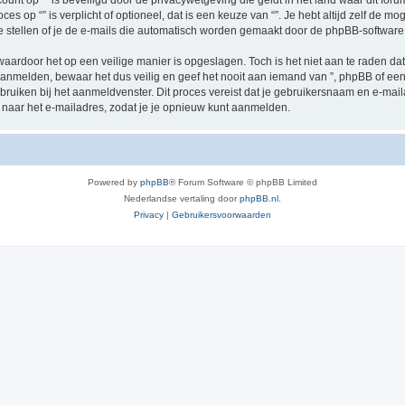
ccount op “” is beveiligd door de privacywetgeving die geldt in het land waar dit for
oces op “” is verplicht of optioneel, dat is een keuze van “”. Je hebt altijd zelf de
e stellen of je de e-mails die automatisch worden gemaakt door de phpBB-software
waardoor het op een veilige manier is opgeslagen. Toch is het niet aan te raden d
anmelden, bewaar het dus veilig en geef het nooit aan iemand van ”, phpBB of een 
ebruiken bij het aanmeldvenster. Dit proces vereist dat je gebruikersnaam en e-ma
naar het e-mailadres, zodat je je opnieuw kunt aanmelden.
Powered by
phpBB
® Forum Software © phpBB Limited
Nederlandse vertaling door
phpBB.nl
.
Privacy
|
Gebruikersvoorwaarden