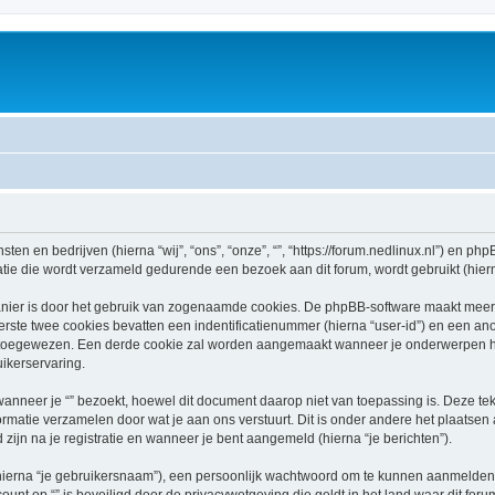
sten en bedrijven (hierna “wij”, “ons”, “onze”, “”, “https://forum.nedlinux.nl”) en phpB
e die wordt verzameld gedurende een bezoek aan dit forum, wordt gebruikt (hierna
nier is door het gebruik van zogenaamde cookies. De phpBB-software maakt meerde
ste twee cookies bevatten een indentificatienummer (hierna “user-id”) en een an
oegewezen. Een derde cookie zal worden aangemaakt wanneer je onderwerpen hebt
ikerservaring.
neer je “” bezoekt, hoewel dit document daarop niet van toepassing is. Deze te
ormatie verzamelen door wat je aan ons verstuurt. Dit is onder andere het plaatsen
d zijn na je registratie en wanneer je bent aangemeld (hierna “je berichten”).
hierna “je gebruikersnaam”), een persoonlijk wachtwoord om te kunnen aanmelden o