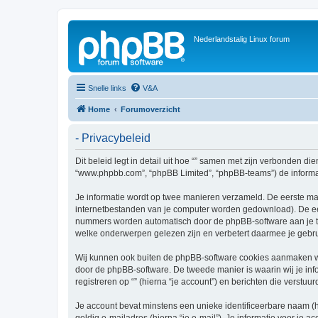
Nederlandstalig Linux forum
Snelle links
V&A
Home
Forumoverzicht
- Privacybeleid
Dit beleid legt in detail uit hoe “” samen met zijn verbonden dien
“www.phpbb.com”, “phpBB Limited”, “phpBB-teams”) de informati
Je informatie wordt op twee manieren verzameld. De eerste ma
internetbestanden van je computer worden gedownload). De eer
nummers worden automatisch door de phpBB-software aan je t
welke onderwerpen gelezen zijn en verbetert daarmee je gebru
Wij kunnen ook buiten de phpBB-software cookies aanmaken wan
door de phpBB-software. De tweede manier is waarin wij je inf
registreren op “” (hierna “je account”) en berichten die verstuur
Je account bevat minstens een unieke identificeerbare naam (