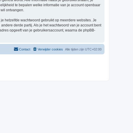
um gehost wordt. Alle informatie naast je gebruikersnaam, je
 mogelijkheid te bepalen welke informatie van je account openbaar
 wil ontvangen.
at je hetzelfde wachtwoord gebruikt op meerdere websites. Je
andere derde partij. Als je het wachtwoord van je account bent
iladres opgeeft van je gebruikersaccount, waarna de phpBB-
Contact
Verwijder cookies
Alle tijden zijn
UTC+02:00