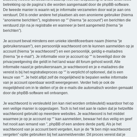
betrekking op de pagina’s die worden aangemaakt door de phpBB-software.
De tweede manier is waarin wij je informatie verzamelen door wat je aan ons
verstuurt. Dit is onder andere het plaatsen als een anonieme gebruiker (hierna
“anonieme berichten”), registreren op “” (hierna “je account”) en berichten die
verstuurd zijn na je registratie en wanneer je bent aangemeld (hierna “je
berichten”).
Je account bevat minstens een unieke identificeerbare naam (hierna “je
gebruikersnaam”), een persoonlijk wachtwoord om te kunnen aanmelden op je
account (hierna “je wachtwoord”) en een persoonlijk, geldig e-mailadres
(hierna “je e-mail”). Je informatie voor je account op “” is beveiligd door de
privacywetgeving die geldt in het land waar dit forum gehost wordt. Alle
informatie naast je gebruikersnaam, je wachtwoord en je e-mailadres die
vereist is bij het registratieproces op “” is verplicht of optioneel, dat is een
keuze van “”. Je hebt altijd zelf de mogelijkheid te bepalen welke informatie
van je account openbaar wordt weergegeven. Verder heb je ook de
mogelijkheid om in te stellen of je de e-mails die automatisch worden gemaakt
door de phpBB-software wil ontvangen.
Je wachtwoord is versleuteld (en kan niet worden ontsleuteld) waardoor het op
een veilige manier is opgeslagen. Toch is het niet aan te raden dat je hetzelfde
wachtwoord gebruikt op meerdere websites. Je wachtwoord is het middel
waarmee je op je account op “” kan aanmelden, bewaar het dus veilig en geef
het nooit aan iemand van ”, phpBB of een andere derde partij. Als je het
wachtwoord van je account bent vergeten, kun je de “Ik ben mijn wachtwoord
vergeten”-optie gebruiken bij het aanmeldvenster. Dit proces vereist dat je