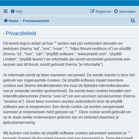
V&A
Registreer
Aanmelden
Z
Home
Forumoverzicht
o
- Privacybeleid
e
k
Dit beleid legt in detail uit hoe “” samen met zijn verbonden diensten en
bedrijven (hierna “wij”, “ons”, “onze”, “”, “https://forum.nedlinux.nl”) en phpBB
(hierna “zij”, “hun”, “zijn”, “phpBB-software”, “www.phpbb.com”, “phpBB
Limited”, “phpBB-teams”) de informatie die wordt verzameld gedurende een
bezoek aan dit forum, wordt gebruikt (hierna “je informatie”).
Je informatie wordt op twee manieren verzameld. De eerste manier is door het
gebruik van zogenaamde cookies. De phpBB-software maakt meerdere
cookies aan (kleine tekstbestanden die naar de tijdelijke internetbestanden
van je computer worden gedownload). De eerste twee cookies bevatten een
indentificatienummer (hierna “user-id”) en een anoniem sessienummer (hierna
“session-id”). Deze twee nummers worden automatisch door de phpBB-
software aan je toegewezen. Een derde cookie zal worden aangemaakt
wanneer je onderwerpen hebt gelezen op “”. Deze cookie wordt gebruikt om
op te slaan welke onderwerpen gelezen zijn en verbetert daarmee je
gebruikerservaring.
Wij kunnen ook buiten de phpBB-software cookies aanmaken wanneer je “”
bezoekt, hoewel dit document daarop niet van toepassing is. Deze tekst heeft