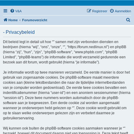
V&A
Registreer
Aanmelden
Z
Home
Forumoverzicht
o
- Privacybeleid
e
k
Dit beleid legt in detail uit hoe “” samen met zijn verbonden diensten en
bedrijven (hierna “wij”, “ons”, “onze”, “”, “https://forum.nedlinux.nl”) en phpBB
(hierna “zij”, “hun”, “zijn”, “phpBB-software”, “www.phpbb.com”, “phpBB
Limited”, “phpBB-teams”) de informatie die wordt verzameld gedurende een
bezoek aan dit forum, wordt gebruikt (hierna “je informatie”).
Je informatie wordt op twee manieren verzameld. De eerste manier is door het
gebruik van zogenaamde cookies. De phpBB-software maakt meerdere
cookies aan (kleine tekstbestanden die naar de tijdelijke internetbestanden
van je computer worden gedownload). De eerste twee cookies bevatten een
indentificatienummer (hierna “user-id”) en een anoniem sessienummer (hierna
“session-id”). Deze twee nummers worden automatisch door de phpBB-
software aan je toegewezen. Een derde cookie zal worden aangemaakt
wanneer je onderwerpen hebt gelezen op “”. Deze cookie wordt gebruikt om
op te slaan welke onderwerpen gelezen zijn en verbetert daarmee je
gebruikerservaring.
Wij kunnen ook buiten de phpBB-software cookies aanmaken wanneer je “”
bezoekt, hoewel dit document daarop niet van toepassing is. Deze tekst heeft