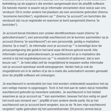
betrekking op de pagina’s die worden aangemaakt door de phpBB-software.
De tweede manier is waarin wij je informatie verzamelen door wat je aan ons
verstuurt. Dit is onder andere het plaatsen als een anonieme gebruiker (hierna
“anonieme berichten”), registreren op “” (hierna “je account”) en berichten die
verstuurd zijn na je registratie en wanneer je bent aangemeld (hierna “je
berichten”).
Je account bevat minstens een unieke identificeerbare naam (hierna “je
gebruikersnaam”), een persoonlijk wachtwoord om te kunnen aanmelden op je
account (hierna “je wachtwoord”) en een persoonlijk, geldig e-mailadres
(hierna “je e-mail”). Je informatie voor je account op “” is beveiligd door de
privacywetgeving die geldt in het land waar dit forum gehost wordt. Alle
informatie naast je gebruikersnaam, je wachtwoord en je e-mailadres die
vereist is bij het registratieproces op “” is verplicht of optioneel, dat is een
keuze van “”. Je hebt altijd zelf de mogelijkheid te bepalen welke informatie
van je account openbaar wordt weergegeven. Verder heb je ook de
mogelijkheid om in te stellen of je de e-mails die automatisch worden gemaakt
door de phpBB-software wil ontvangen.
Je wachtwoord is versleuteld (en kan niet worden ontsleuteld) waardoor het op
een veilige manier is opgeslagen. Toch is het niet aan te raden dat je hetzelfde
wachtwoord gebruikt op meerdere websites. Je wachtwoord is het middel
waarmee je op je account op “” kan aanmelden, bewaar het dus veilig en geef
het nooit aan iemand van ”, phpBB of een andere derde partij. Als je het
wachtwoord van je account bent vergeten, kun je de “Ik ben mijn wachtwoord
vergeten”-optie gebruiken bij het aanmeldvenster. Dit proces vereist dat je