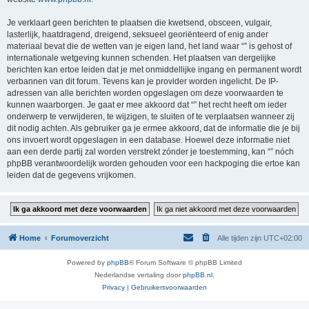
Je verklaart geen berichten te plaatsen die kwetsend, obsceen, vulgair,
lasterlijk, haatdragend, dreigend, seksueel georiënteerd of enig ander
materiaal bevat die de wetten van je eigen land, het land waar “” is gehost of
internationale wetgeving kunnen schenden. Het plaatsen van dergelijke
berichten kan ertoe leiden dat je met onmiddellijke ingang en permanent wordt
verbannen van dit forum. Tevens kan je provider worden ingelicht. De IP-
adressen van alle berichten worden opgeslagen om deze voorwaarden te
kunnen waarborgen. Je gaat er mee akkoord dat “” het recht heeft om ieder
onderwerp te verwijderen, te wijzigen, te sluiten of te verplaatsen wanneer zij
dit nodig achten. Als gebruiker ga je ermee akkoord, dat de informatie die je bij
ons invoert wordt opgeslagen in een database. Hoewel deze informatie niet
aan een derde partij zal worden verstrekt zónder je toestemming, kan “” nóch
phpBB verantwoordelijk worden gehouden voor een hackpoging die ertoe kan
leiden dat de gegevens vrijkomen.
Home
Forumoverzicht
Alle tijden zijn
UTC+02:00
Powered by
phpBB
® Forum Software © phpBB Limited
Nederlandse vertaling door
phpBB.nl
.
Privacy
|
Gebruikersvoorwaarden