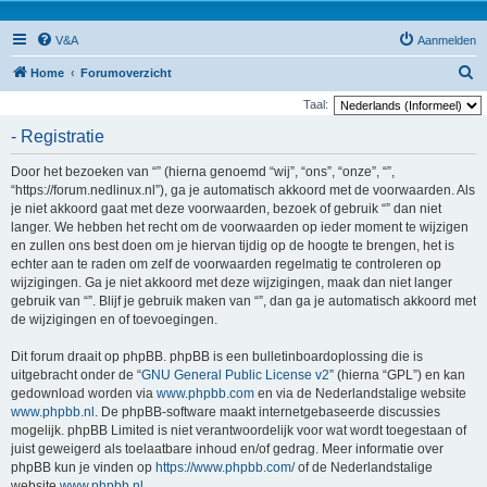
V&A
Aanmelden
Z
Home
Forumoverzicht
o
Taal:
e
- Registratie
k
Door het bezoeken van “” (hierna genoemd “wij”, “ons”, “onze”, “”,
“https://forum.nedlinux.nl”), ga je automatisch akkoord met de voorwaarden. Als
je niet akkoord gaat met deze voorwaarden, bezoek of gebruik “” dan niet
langer. We hebben het recht om de voorwaarden op ieder moment te wijzigen
en zullen ons best doen om je hiervan tijdig op de hoogte te brengen, het is
echter aan te raden om zelf de voorwaarden regelmatig te controleren op
wijzigingen. Ga je niet akkoord met deze wijzigingen, maak dan niet langer
gebruik van “”. Blijf je gebruik maken van “”, dan ga je automatisch akkoord met
de wijzigingen en of toevoegingen.
Dit forum draait op phpBB. phpBB is een bulletinboardoplossing die is
uitgebracht onder de “
GNU General Public License v2
” (hierna “GPL”) en kan
gedownload worden via
www.phpbb.com
en via de Nederlandstalige website
www.phpbb.nl
. De phpBB-software maakt internetgebaseerde discussies
mogelijk. phpBB Limited is niet verantwoordelijk voor wat wordt toegestaan of
juist geweigerd als toelaatbare inhoud en/of gedrag. Meer informatie over
phpBB kun je vinden op
https://www.phpbb.com/
of de Nederlandstalige
website
www.phpbb.nl
.