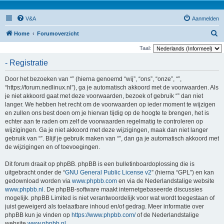
V&A
Aanmelden
Z
Home
Forumoverzicht
o
Taal:
e
- Registratie
k
Door het bezoeken van “” (hierna genoemd “wij”, “ons”, “onze”, “”,
“https://forum.nedlinux.nl”), ga je automatisch akkoord met de voorwaarden. Als
je niet akkoord gaat met deze voorwaarden, bezoek of gebruik “” dan niet
langer. We hebben het recht om de voorwaarden op ieder moment te wijzigen
en zullen ons best doen om je hiervan tijdig op de hoogte te brengen, het is
echter aan te raden om zelf de voorwaarden regelmatig te controleren op
wijzigingen. Ga je niet akkoord met deze wijzigingen, maak dan niet langer
gebruik van “”. Blijf je gebruik maken van “”, dan ga je automatisch akkoord met
de wijzigingen en of toevoegingen.
Dit forum draait op phpBB. phpBB is een bulletinboardoplossing die is
uitgebracht onder de “
GNU General Public License v2
” (hierna “GPL”) en kan
gedownload worden via
www.phpbb.com
en via de Nederlandstalige website
www.phpbb.nl
. De phpBB-software maakt internetgebaseerde discussies
mogelijk. phpBB Limited is niet verantwoordelijk voor wat wordt toegestaan of
juist geweigerd als toelaatbare inhoud en/of gedrag. Meer informatie over
phpBB kun je vinden op
https://www.phpbb.com/
of de Nederlandstalige
website
www.phpbb.nl
.