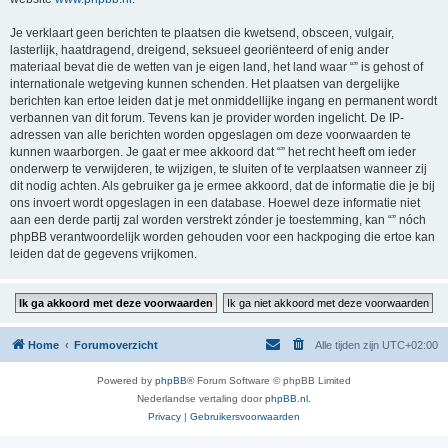
Je verklaart geen berichten te plaatsen die kwetsend, obsceen, vulgair,
lasterlijk, haatdragend, dreigend, seksueel georiënteerd of enig ander
materiaal bevat die de wetten van je eigen land, het land waar “” is gehost of
internationale wetgeving kunnen schenden. Het plaatsen van dergelijke
berichten kan ertoe leiden dat je met onmiddellijke ingang en permanent wordt
verbannen van dit forum. Tevens kan je provider worden ingelicht. De IP-
adressen van alle berichten worden opgeslagen om deze voorwaarden te
kunnen waarborgen. Je gaat er mee akkoord dat “” het recht heeft om ieder
onderwerp te verwijderen, te wijzigen, te sluiten of te verplaatsen wanneer zij
dit nodig achten. Als gebruiker ga je ermee akkoord, dat de informatie die je bij
ons invoert wordt opgeslagen in een database. Hoewel deze informatie niet
aan een derde partij zal worden verstrekt zónder je toestemming, kan “” nóch
phpBB verantwoordelijk worden gehouden voor een hackpoging die ertoe kan
leiden dat de gegevens vrijkomen.
Home
Forumoverzicht
Alle tijden zijn
UTC+02:00
Powered by
phpBB
® Forum Software © phpBB Limited
Nederlandse vertaling door
phpBB.nl
.
Privacy
|
Gebruikersvoorwaarden