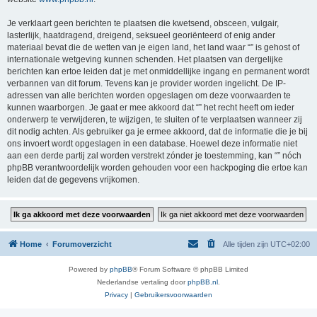
Je verklaart geen berichten te plaatsen die kwetsend, obsceen, vulgair,
lasterlijk, haatdragend, dreigend, seksueel georiënteerd of enig ander
materiaal bevat die de wetten van je eigen land, het land waar “” is gehost of
internationale wetgeving kunnen schenden. Het plaatsen van dergelijke
berichten kan ertoe leiden dat je met onmiddellijke ingang en permanent wordt
verbannen van dit forum. Tevens kan je provider worden ingelicht. De IP-
adressen van alle berichten worden opgeslagen om deze voorwaarden te
kunnen waarborgen. Je gaat er mee akkoord dat “” het recht heeft om ieder
onderwerp te verwijderen, te wijzigen, te sluiten of te verplaatsen wanneer zij
dit nodig achten. Als gebruiker ga je ermee akkoord, dat de informatie die je bij
ons invoert wordt opgeslagen in een database. Hoewel deze informatie niet
aan een derde partij zal worden verstrekt zónder je toestemming, kan “” nóch
phpBB verantwoordelijk worden gehouden voor een hackpoging die ertoe kan
leiden dat de gegevens vrijkomen.
Home
Forumoverzicht
Alle tijden zijn
UTC+02:00
Powered by
phpBB
® Forum Software © phpBB Limited
Nederlandse vertaling door
phpBB.nl
.
Privacy
|
Gebruikersvoorwaarden