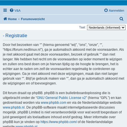
V&A
Aanmelden
Z
Home
Forumoverzicht
o
Taal:
e
- Registratie
k
Door het bezoeken van “” (hierna genoemd “wij”, “ons”, “onze”, “”,
“https://forum.nedlinux.nl”), ga je automatisch akkoord met de voorwaarden. Als
je niet akkoord gaat met deze voorwaarden, bezoek of gebruik “” dan niet
langer. We hebben het recht om de voorwaarden op ieder moment te wijzigen
en zullen ons best doen om je hiervan tijdig op de hoogte te brengen, het is
echter aan te raden om zelf de voorwaarden regelmatig te controleren op
wijzigingen. Ga je niet akkoord met deze wijzigingen, maak dan niet langer
gebruik van “”. Blijf je gebruik maken van “”, dan ga je automatisch akkoord met
de wijzigingen en of toevoegingen.
Dit forum draait op phpBB. phpBB is een bulletinboardoplossing die is
uitgebracht onder de “
GNU General Public License v2
” (hierna “GPL”) en kan
gedownload worden via
www.phpbb.com
en via de Nederlandstalige website
www.phpbb.nl
. De phpBB-software maakt internetgebaseerde discussies
mogelijk. phpBB Limited is niet verantwoordelijk voor wat wordt toegestaan of
juist geweigerd als toelaatbare inhoud en/of gedrag. Meer informatie over
phpBB kun je vinden op
https://www.phpbb.com/
of de Nederlandstalige
website
www.phpbb.nl
.