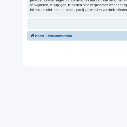
provider worden ingelicht. De IP-adressen van alle berichten
verwijderen, te wijzigen, te sluiten of te verplaatsen wanneer 
informatie niet aan een derde partij zal worden verstrekt zón
Home
Forumoverzicht