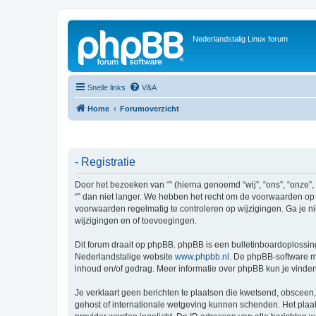
Nederlandstalig Linux forum
Snelle links
V&A
Home
Forumoverzicht
- Registratie
Door het bezoeken van “” (hierna genoemd “wij”, “ons”, “onze”,
“” dan niet langer. We hebben het recht om de voorwaarden op i
voorwaarden regelmatig te controleren op wijzigingen. Ga je ni
wijzigingen en of toevoegingen.
Dit forum draait op phpBB. phpBB is een bulletinboardoplossing
Nederlandstalige website
www.phpbb.nl
. De phpBB-software ma
inhoud en/of gedrag. Meer informatie over phpBB kun je vinde
Je verklaart geen berichten te plaatsen die kwetsend, obsceen, 
gehost of internationale wetgeving kunnen schenden. Het plaat