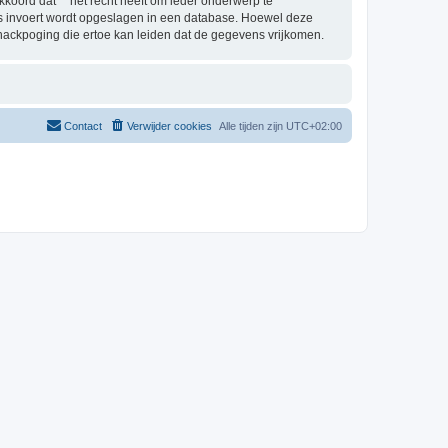
oord dat “” het recht heeft om ieder onderwerp te
j ons invoert wordt opgeslagen in een database. Hoewel deze
hackpoging die ertoe kan leiden dat de gegevens vrijkomen.
Contact
Verwijder cookies
Alle tijden zijn
UTC+02:00