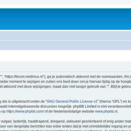
 “”, “https://forum.nedlinux.nl”), ga je automatisch akkoord met de voorwaarden. Al
eder moment te wijzigen en zullen ons best doen om je hiervan tijdig op de hoogte 
et akkoord met deze wijzigingen, maak dan niet langer gebruik van “”. Blijf je geb
 die is uitgebracht onder de “
GNU General Public License v2
” (hierna “GPL”) en
akt internetgebaseerde discussies mogelijk. phpBB Limited is niet verantwoordelij
n op
https://www.phpbb.com/
of de Nederlandstalige website
www.phpbb.nl
.
vulgair, lasterlijk, haatdragend, dreigend, seksueel georiënteerd of enig ander mate
sen van dergelijke berichten kan ertoe leiden dat je met onmiddellijke ingang en 