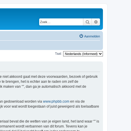
Zoek
Uitgebreid zoeken
Aanmelden
Taal:
s je niet akkoord gaat met deze voorwaarden, bezoek of gebruik
te brengen, het is echter aan te raden om zelf de
ruik maken van “”, dan ga je automatisch akkoord met de
 kan gedownload worden via
www.phpbb.com
en via de
k voor wat wordt toegestaan of juist geweigerd als toelaatbare
riaal bevat die de wetten van je eigen land, het land waar “” is
permanent wordt verbannen van dit forum. Tevens kan je