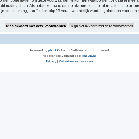
 worden opgeslagen om deze voorwaarden te kunnen waarborgen. Je gaat er mee akk
zij dit nodig achten. Als gebruiker ga je ermee akkoord, dat de informatie die je bi
der je toestemming, kan “” nóch phpBB verantwoordelijk worden gehouden voor een 
Powered by
phpBB
® Forum Software © phpBB Limited
Nederlandse vertaling door
phpBB.nl
.
Privacy
|
Gebruikersvoorwaarden