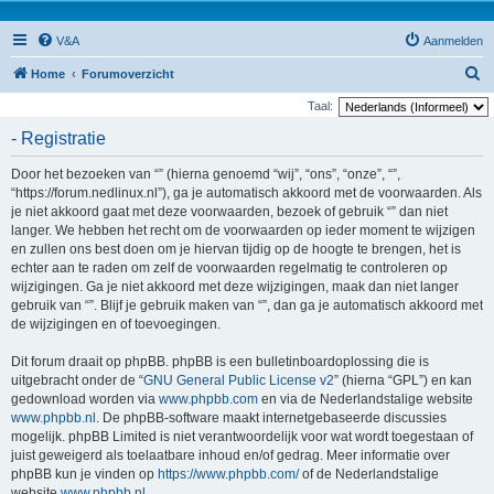
V&A
Aanmelden
Z
Home
Forumoverzicht
o
Taal:
e
- Registratie
k
Door het bezoeken van “” (hierna genoemd “wij”, “ons”, “onze”, “”,
“https://forum.nedlinux.nl”), ga je automatisch akkoord met de voorwaarden. Als
je niet akkoord gaat met deze voorwaarden, bezoek of gebruik “” dan niet
langer. We hebben het recht om de voorwaarden op ieder moment te wijzigen
en zullen ons best doen om je hiervan tijdig op de hoogte te brengen, het is
echter aan te raden om zelf de voorwaarden regelmatig te controleren op
wijzigingen. Ga je niet akkoord met deze wijzigingen, maak dan niet langer
gebruik van “”. Blijf je gebruik maken van “”, dan ga je automatisch akkoord met
de wijzigingen en of toevoegingen.
Dit forum draait op phpBB. phpBB is een bulletinboardoplossing die is
uitgebracht onder de “
GNU General Public License v2
” (hierna “GPL”) en kan
gedownload worden via
www.phpbb.com
en via de Nederlandstalige website
www.phpbb.nl
. De phpBB-software maakt internetgebaseerde discussies
mogelijk. phpBB Limited is niet verantwoordelijk voor wat wordt toegestaan of
juist geweigerd als toelaatbare inhoud en/of gedrag. Meer informatie over
phpBB kun je vinden op
https://www.phpbb.com/
of de Nederlandstalige
website
www.phpbb.nl
.