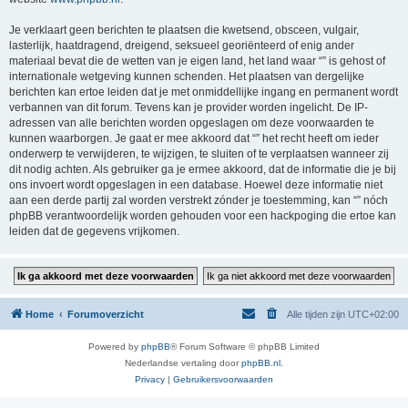
Je verklaart geen berichten te plaatsen die kwetsend, obsceen, vulgair,
lasterlijk, haatdragend, dreigend, seksueel georiënteerd of enig ander
materiaal bevat die de wetten van je eigen land, het land waar “” is gehost of
internationale wetgeving kunnen schenden. Het plaatsen van dergelijke
berichten kan ertoe leiden dat je met onmiddellijke ingang en permanent wordt
verbannen van dit forum. Tevens kan je provider worden ingelicht. De IP-
adressen van alle berichten worden opgeslagen om deze voorwaarden te
kunnen waarborgen. Je gaat er mee akkoord dat “” het recht heeft om ieder
onderwerp te verwijderen, te wijzigen, te sluiten of te verplaatsen wanneer zij
dit nodig achten. Als gebruiker ga je ermee akkoord, dat de informatie die je bij
ons invoert wordt opgeslagen in een database. Hoewel deze informatie niet
aan een derde partij zal worden verstrekt zónder je toestemming, kan “” nóch
phpBB verantwoordelijk worden gehouden voor een hackpoging die ertoe kan
leiden dat de gegevens vrijkomen.
Home
Forumoverzicht
Alle tijden zijn
UTC+02:00
Powered by
phpBB
® Forum Software © phpBB Limited
Nederlandse vertaling door
phpBB.nl
.
Privacy
|
Gebruikersvoorwaarden