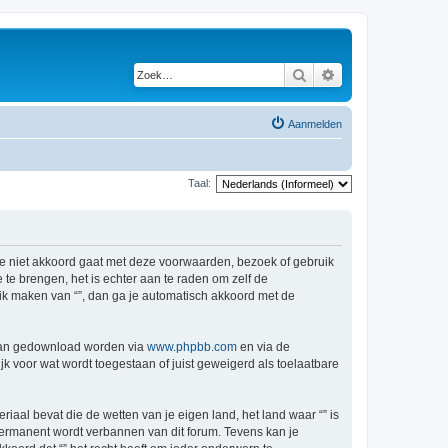
Zoek
Uitgebreid zoeken
Aanmelden
Taal:
s je niet akkoord gaat met deze voorwaarden, bezoek of gebruik
te brengen, het is echter aan te raden om zelf de
ruik maken van “”, dan ga je automatisch akkoord met de
 kan gedownload worden via
www.phpbb.com
en via de
k voor wat wordt toegestaan of juist geweigerd als toelaatbare
riaal bevat die de wetten van je eigen land, het land waar “” is
permanent wordt verbannen van dit forum. Tevens kan je