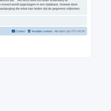
oord dat “” het recht heeft om ieder onderwerp te
j ons invoert wordt opgeslagen in een database. Hoewel deze
hackpoging die ertoe kan leiden dat de gegevens vrijkomen.
Contact
Verwijder cookies
Alle tijden zijn
UTC+02:00