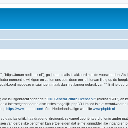
 “”, “https://forum.nedlinux.nl”), ga je automatisch akkoord met de voorwaarden. Al
eder moment te wijzigen en zullen ons best doen om je hiervan tijdig op de hoogte 
et akkoord met deze wijzigingen, maak dan niet langer gebruik van “”. Blijf je geb
 die is uitgebracht onder de “
GNU General Public License v2
” (hierna “GPL”) en
akt internetgebaseerde discussies mogelijk. phpBB Limited is niet verantwoordelij
n op
https://www.phpbb.com/
of de Nederlandstalige website
www.phpbb.nl
.
vulgair, lasterlijk, haatdragend, dreigend, seksueel georiënteerd of enig ander mate
sen van dergelijke berichten kan ertoe leiden dat je met onmiddellijke ingang en 