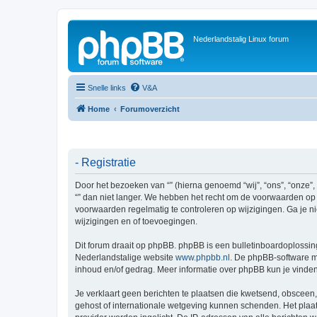
Nederlandstalig Linux forum
Snelle links
V&A
Home
Forumoverzicht
- Registratie
Door het bezoeken van “” (hierna genoemd “wij”, “ons”, “onze”,
“” dan niet langer. We hebben het recht om de voorwaarden op i
voorwaarden regelmatig te controleren op wijzigingen. Ga je ni
wijzigingen en of toevoegingen.
Dit forum draait op phpBB. phpBB is een bulletinboardoplossing
Nederlandstalige website
www.phpbb.nl
. De phpBB-software ma
inhoud en/of gedrag. Meer informatie over phpBB kun je vinde
Je verklaart geen berichten te plaatsen die kwetsend, obsceen, 
gehost of internationale wetgeving kunnen schenden. Het plaat