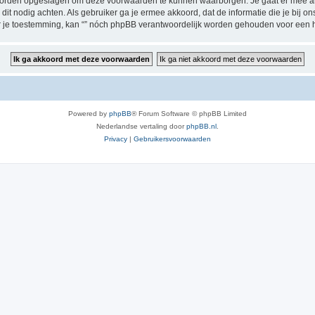
 worden opgeslagen om deze voorwaarden te kunnen waarborgen. Je gaat er mee akk
zij dit nodig achten. Als gebruiker ga je ermee akkoord, dat de informatie die je bi
der je toestemming, kan “” nóch phpBB verantwoordelijk worden gehouden voor een 
Powered by
phpBB
® Forum Software © phpBB Limited
Nederlandse vertaling door
phpBB.nl
.
Privacy
|
Gebruikersvoorwaarden