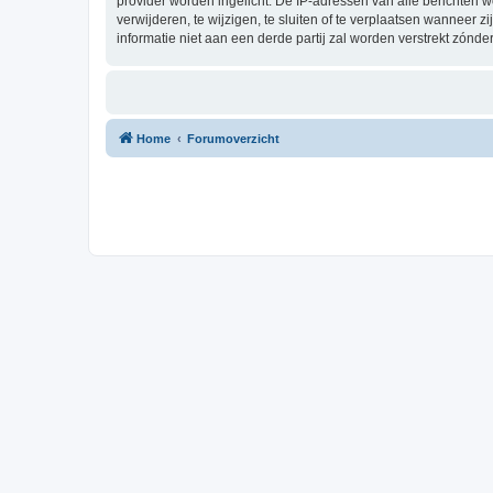
provider worden ingelicht. De IP-adressen van alle berichten
verwijderen, te wijzigen, te sluiten of te verplaatsen wanneer 
informatie niet aan een derde partij zal worden verstrekt zón
Home
Forumoverzicht