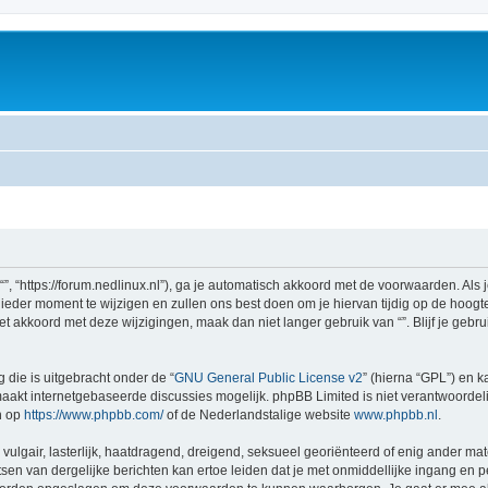
 “”, “https://forum.nedlinux.nl”), ga je automatisch akkoord met de voorwaarden. Al
eder moment te wijzigen en zullen ons best doen om je hiervan tijdig op de hoogte 
et akkoord met deze wijzigingen, maak dan niet langer gebruik van “”. Blijf je geb
 die is uitgebracht onder de “
GNU General Public License v2
” (hierna “GPL”) en
akt internetgebaseerde discussies mogelijk. phpBB Limited is niet verantwoordelij
n op
https://www.phpbb.com/
of de Nederlandstalige website
www.phpbb.nl
.
vulgair, lasterlijk, haatdragend, dreigend, seksueel georiënteerd of enig ander mate
sen van dergelijke berichten kan ertoe leiden dat je met onmiddellijke ingang en 