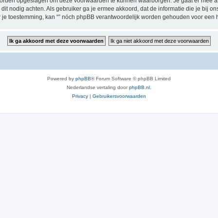
 worden opgeslagen om deze voorwaarden te kunnen waarborgen. Je gaat er mee akk
zij dit nodig achten. Als gebruiker ga je ermee akkoord, dat de informatie die je bi
der je toestemming, kan “” nóch phpBB verantwoordelijk worden gehouden voor een 
Powered by
phpBB
® Forum Software © phpBB Limited
Nederlandse vertaling door
phpBB.nl
.
Privacy
|
Gebruikersvoorwaarden