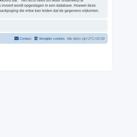
oord dat “” het recht heeft om ieder onderwerp te
j ons invoert wordt opgeslagen in een database. Hoewel deze
hackpoging die ertoe kan leiden dat de gegevens vrijkomen.
Contact
Verwijder cookies
Alle tijden zijn
UTC+02:00