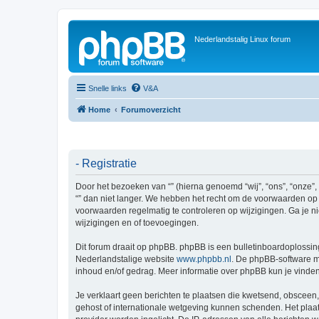
Nederlandstalig Linux forum
Snelle links
V&A
Home
Forumoverzicht
- Registratie
Door het bezoeken van “” (hierna genoemd “wij”, “ons”, “onze”,
“” dan niet langer. We hebben het recht om de voorwaarden op i
voorwaarden regelmatig te controleren op wijzigingen. Ga je ni
wijzigingen en of toevoegingen.
Dit forum draait op phpBB. phpBB is een bulletinboardoplossing
Nederlandstalige website
www.phpbb.nl
. De phpBB-software ma
inhoud en/of gedrag. Meer informatie over phpBB kun je vinde
Je verklaart geen berichten te plaatsen die kwetsend, obsceen, 
gehost of internationale wetgeving kunnen schenden. Het plaat