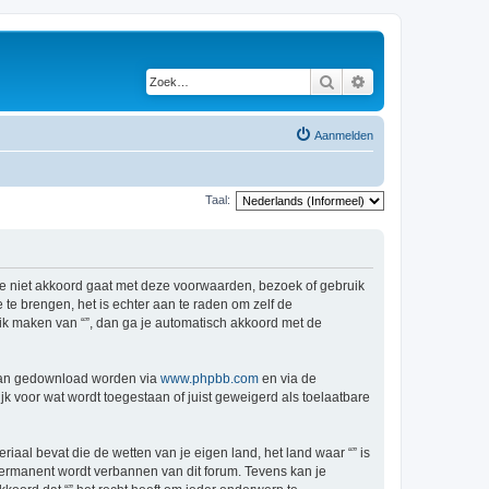
Zoek
Uitgebreid zoeken
Aanmelden
Taal:
s je niet akkoord gaat met deze voorwaarden, bezoek of gebruik
te brengen, het is echter aan te raden om zelf de
ruik maken van “”, dan ga je automatisch akkoord met de
 kan gedownload worden via
www.phpbb.com
en via de
k voor wat wordt toegestaan of juist geweigerd als toelaatbare
riaal bevat die de wetten van je eigen land, het land waar “” is
permanent wordt verbannen van dit forum. Tevens kan je