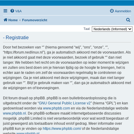
V&A
Aanmelden
Z
Home
Forumoverzicht
o
Taal:
e
- Registratie
k
Door het bezoeken van “” (hierna genoemd “wij”, “ons”, “onze”, “”,
“https://forum.nedlinux.nl”), ga je automatisch akkoord met de voorwaarden. Als
je niet akkoord gaat met deze voorwaarden, bezoek of gebruik “” dan niet
langer. We hebben het recht om de voorwaarden op ieder moment te wijzigen
en zullen ons best doen om je hiervan tijdig op de hoogte te brengen, het is
echter aan te raden om zelf de voorwaarden regelmatig te controleren op
wijzigingen. Ga je niet akkoord met deze wijzigingen, maak dan niet langer
gebruik van “”. Blijf je gebruik maken van “”, dan ga je automatisch akkoord met
de wijzigingen en of toevoegingen.
Dit forum draait op phpBB. phpBB is een bulletinboardoplossing die is
uitgebracht onder de “
GNU General Public License v2
” (hierna “GPL”) en kan
gedownload worden via
www.phpbb.com
en via de Nederlandstalige website
www.phpbb.nl
. De phpBB-software maakt internetgebaseerde discussies
mogelijk. phpBB Limited is niet verantwoordelijk voor wat wordt toegestaan of
juist geweigerd als toelaatbare inhoud en/of gedrag. Meer informatie over
phpBB kun je vinden op
https://www.phpbb.com/
of de Nederlandstalige
website
www.phpbb.nl
.