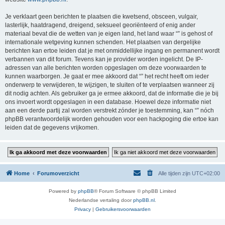
Je verklaart geen berichten te plaatsen die kwetsend, obsceen, vulgair,
lasterlijk, haatdragend, dreigend, seksueel georiënteerd of enig ander
materiaal bevat die de wetten van je eigen land, het land waar “” is gehost of
internationale wetgeving kunnen schenden. Het plaatsen van dergelijke
berichten kan ertoe leiden dat je met onmiddellijke ingang en permanent wordt
verbannen van dit forum. Tevens kan je provider worden ingelicht. De IP-
adressen van alle berichten worden opgeslagen om deze voorwaarden te
kunnen waarborgen. Je gaat er mee akkoord dat “” het recht heeft om ieder
onderwerp te verwijderen, te wijzigen, te sluiten of te verplaatsen wanneer zij
dit nodig achten. Als gebruiker ga je ermee akkoord, dat de informatie die je bij
ons invoert wordt opgeslagen in een database. Hoewel deze informatie niet
aan een derde partij zal worden verstrekt zónder je toestemming, kan “” nóch
phpBB verantwoordelijk worden gehouden voor een hackpoging die ertoe kan
leiden dat de gegevens vrijkomen.
Home
Forumoverzicht
Alle tijden zijn
UTC+02:00
Powered by
phpBB
® Forum Software © phpBB Limited
Nederlandse vertaling door
phpBB.nl
.
Privacy
|
Gebruikersvoorwaarden