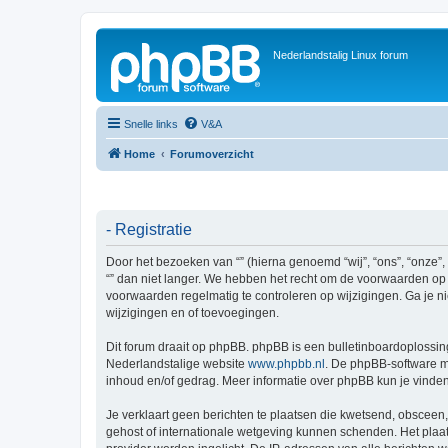
Nederlandstalig Linux forum
Snelle links
V&A
Home
Forumoverzicht
- Registratie
Door het bezoeken van “” (hierna genoemd “wij”, “ons”, “onze”,
“” dan niet langer. We hebben het recht om de voorwaarden op i
voorwaarden regelmatig te controleren op wijzigingen. Ga je ni
wijzigingen en of toevoegingen.
Dit forum draait op phpBB. phpBB is een bulletinboardoplossing
Nederlandstalige website
www.phpbb.nl
. De phpBB-software ma
inhoud en/of gedrag. Meer informatie over phpBB kun je vinde
Je verklaart geen berichten te plaatsen die kwetsend, obsceen, 
gehost of internationale wetgeving kunnen schenden. Het plaat