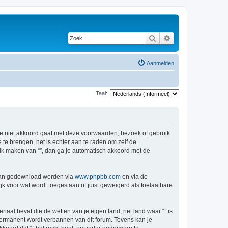
Zoek
Uitgebreid zoeken
Aanmelden
Taal:
s je niet akkoord gaat met deze voorwaarden, bezoek of gebruik
te brengen, het is echter aan te raden om zelf de
ruik maken van “”, dan ga je automatisch akkoord met de
 kan gedownload worden via
www.phpbb.com
en via de
k voor wat wordt toegestaan of juist geweigerd als toelaatbare
riaal bevat die de wetten van je eigen land, het land waar “” is
permanent wordt verbannen van dit forum. Tevens kan je