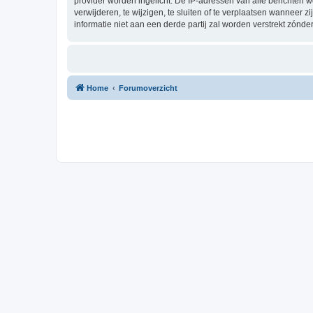
provider worden ingelicht. De IP-adressen van alle berichten
verwijderen, te wijzigen, te sluiten of te verplaatsen wanneer 
informatie niet aan een derde partij zal worden verstrekt zón
Home
Forumoverzicht