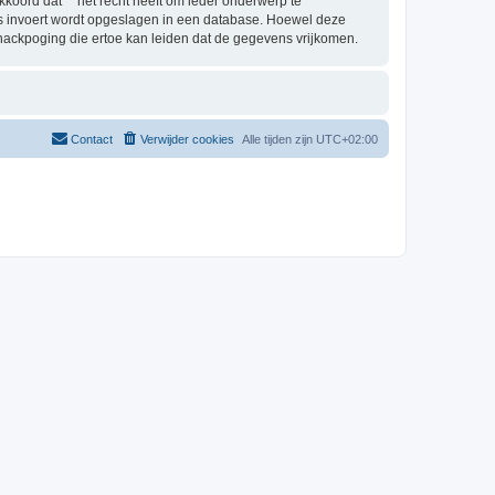
oord dat “” het recht heeft om ieder onderwerp te
j ons invoert wordt opgeslagen in een database. Hoewel deze
hackpoging die ertoe kan leiden dat de gegevens vrijkomen.
Contact
Verwijder cookies
Alle tijden zijn
UTC+02:00