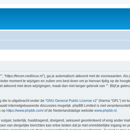
 “”, “https://forum.nedlinux.nl”), ga je automatisch akkoord met de voorwaarden. Al
eder moment te wijzigen en zullen ons best doen om je hiervan tijdig op de hoogte 
et akkoord met deze wijzigingen, maak dan niet langer gebruik van “”. Blijf je geb
 die is uitgebracht onder de “
GNU General Public License v2
” (hierna “GPL”) en
akt internetgebaseerde discussies mogelijk. phpBB Limited is niet verantwoordelij
n op
https://www.phpbb.com/
of de Nederlandstalige website
www.phpbb.nl
.
vulgair, lasterlijk, haatdragend, dreigend, seksueel georiënteerd of enig ander mate
sen van dergelijke berichten kan ertoe leiden dat je met onmiddellijke ingang en 