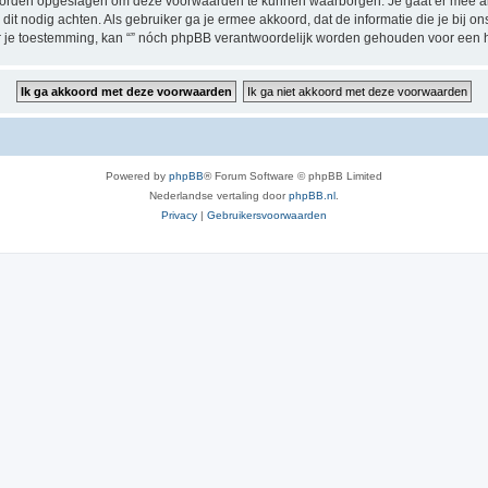
 worden opgeslagen om deze voorwaarden te kunnen waarborgen. Je gaat er mee akk
zij dit nodig achten. Als gebruiker ga je ermee akkoord, dat de informatie die je bi
der je toestemming, kan “” nóch phpBB verantwoordelijk worden gehouden voor een 
Powered by
phpBB
® Forum Software © phpBB Limited
Nederlandse vertaling door
phpBB.nl
.
Privacy
|
Gebruikersvoorwaarden