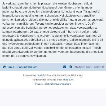
Je verklaart geen berichten te plaatsen die kwetsend, obsceen, vulgair,
lasterlijk, haatdragend, dreigend, seksueel georiënteerd of enig ander
materiaal bevat die de wetten van je eigen land, het land waar “” is gehost of
internationale wetgeving kunnen schenden. Het plaatsen van dergelijke
berichten kan ertoe leiden dat je met onmiddellijke ingang en permanent wordt
verbannen van dit forum. Tevens kan je provider worden ingelicht. De IP-
adressen van alle berichten worden opgeslagen om deze voorwaarden te
kunnen waarborgen. Je gaat er mee akkoord dat “” het recht heeft om ieder
onderwerp te verwijderen, te wijzigen, te sluiten of te verplaatsen wanneer zij
dit nodig achten. Als gebruiker ga je ermee akkoord, dat de informatie die je bij
ons invoert wordt opgeslagen in een database. Hoewel deze informatie niet
aan een derde partij zal worden verstrekt zónder je toestemming, kan “” nóch
phpBB verantwoordelijk worden gehouden voor een hackpoging die ertoe kan
leiden dat de gegevens vrijkomen.
Home
Forumoverzicht
Alle tijden zijn
UTC+02:00
Powered by
phpBB
® Forum Software © phpBB Limited
Nederlandse vertaling door
phpBB.nl
.
Privacy
|
Gebruikersvoorwaarden