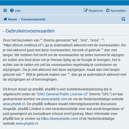
V&A
Registreer
Aanmelden
Z
Home
Forumoverzicht
o
- Gebruikersvoorwaarden
e
k
Door het bezoeken van “” (hierna genoemd “wij”, “ons”, “onze”, “”,
“https://forum.nedlinux.nl”), ga je automatisch akkoord met de voorwaarden. Als
je niet akkoord gaat met deze voorwaarden, bezoek of gebruik “” dan niet
langer. We hebben het recht om de voorwaarden op ieder moment te wijzigen
en zullen ons best doen om je hiervan tijdig op de hoogte te brengen, het is
echter aan te raden om zelf de voorwaarden regelmatig te controleren op
wijzigingen. Ga je niet akkoord met deze wijzigingen, maak dan niet langer
gebruik van “”. Blijf je gebruik maken van “”, dan ga je automatisch akkoord met
de wijzigingen en of toevoegingen.
Dit forum draait op phpBB. phpBB is een bulletinboardoplossing die is
uitgebracht onder de “
GNU General Public License v2
” (hierna “GPL”) en kan
gedownload worden via
www.phpbb.com
en via de Nederlandstalige website
www.phpbb.nl
. De phpBB-software maakt internetgebaseerde discussies
mogelijk. phpBB Limited is niet verantwoordelijk voor wat wordt toegestaan of
juist geweigerd als toelaatbare inhoud en/of gedrag. Meer informatie over
phpBB kun je vinden op
https://www.phpbb.com/
of de Nederlandstalige
website
www.phpbb.nl
.