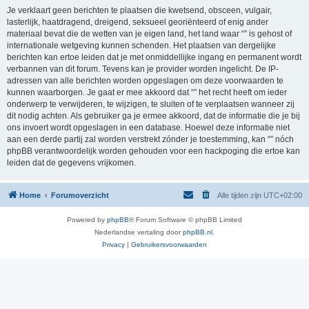
Je verklaart geen berichten te plaatsen die kwetsend, obsceen, vulgair,
lasterlijk, haatdragend, dreigend, seksueel georiënteerd of enig ander
materiaal bevat die de wetten van je eigen land, het land waar “” is gehost of
internationale wetgeving kunnen schenden. Het plaatsen van dergelijke
berichten kan ertoe leiden dat je met onmiddellijke ingang en permanent wordt
verbannen van dit forum. Tevens kan je provider worden ingelicht. De IP-
adressen van alle berichten worden opgeslagen om deze voorwaarden te
kunnen waarborgen. Je gaat er mee akkoord dat “” het recht heeft om ieder
onderwerp te verwijderen, te wijzigen, te sluiten of te verplaatsen wanneer zij
dit nodig achten. Als gebruiker ga je ermee akkoord, dat de informatie die je bij
ons invoert wordt opgeslagen in een database. Hoewel deze informatie niet
aan een derde partij zal worden verstrekt zónder je toestemming, kan “” nóch
phpBB verantwoordelijk worden gehouden voor een hackpoging die ertoe kan
leiden dat de gegevens vrijkomen.
Home
Forumoverzicht
Alle tijden zijn
UTC+02:00
Powered by
phpBB
® Forum Software © phpBB Limited
Nederlandse vertaling door
phpBB.nl
.
Privacy
|
Gebruikersvoorwaarden