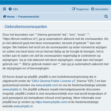
V&A
Registreer
Aanmelden
Z
Home
Forumoverzicht
o
- Gebruikersvoorwaarden
e
k
Door het bezoeken van “” (hierna genoemd “wij”, “ons”, “onze”, “”,
“https://forum.nedlinux.nl”), ga je automatisch akkoord met de voorwaarden. Als
je niet akkoord gaat met deze voorwaarden, bezoek of gebruik “” dan niet
langer. We hebben het recht om de voorwaarden op ieder moment te wijzigen
en zullen ons best doen om je hiervan tijdig op de hoogte te brengen, het is
echter aan te raden om zelf de voorwaarden regelmatig te controleren op
wijzigingen. Ga je niet akkoord met deze wijzigingen, maak dan niet langer
gebruik van “”. Blijf je gebruik maken van “”, dan ga je automatisch akkoord met
de wijzigingen en of toevoegingen.
Dit forum draait op phpBB. phpBB is een bulletinboardoplossing die is
uitgebracht onder de “
GNU General Public License v2
” (hierna “GPL”) en kan
gedownload worden via
www.phpbb.com
en via de Nederlandstalige website
www.phpbb.nl
. De phpBB-software maakt internetgebaseerde discussies
mogelijk. phpBB Limited is niet verantwoordelijk voor wat wordt toegestaan of
juist geweigerd als toelaatbare inhoud en/of gedrag. Meer informatie over
phpBB kun je vinden op
https://www.phpbb.com/
of de Nederlandstalige
website
www.phpbb.nl
.