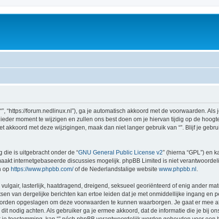
 “”, “https://forum.nedlinux.nl”), ga je automatisch akkoord met de voorwaarden. Al
eder moment te wijzigen en zullen ons best doen om je hiervan tijdig op de hoogte 
et akkoord met deze wijzigingen, maak dan niet langer gebruik van “”. Blijf je geb
 die is uitgebracht onder de “
GNU General Public License v2
” (hierna “GPL”) en
akt internetgebaseerde discussies mogelijk. phpBB Limited is niet verantwoordelij
n op
https://www.phpbb.com/
of de Nederlandstalige website
www.phpbb.nl
.
vulgair, lasterlijk, haatdragend, dreigend, seksueel georiënteerd of enig ander mate
sen van dergelijke berichten kan ertoe leiden dat je met onmiddellijke ingang en 
 worden opgeslagen om deze voorwaarden te kunnen waarborgen. Je gaat er mee akk
zij dit nodig achten. Als gebruiker ga je ermee akkoord, dat de informatie die je bi