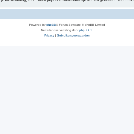
der je toestemming, kan “” nóch phpBB verantwoordelijk worden gehouden voor een 
Powered by
phpBB
® Forum Software © phpBB Limited
Nederlandse vertaling door
phpBB.nl
.
Privacy
|
Gebruikersvoorwaarden