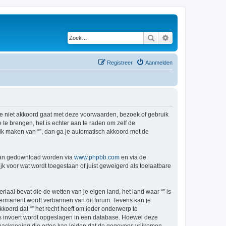
Zoek
Uitgebreid zoeken
Registreer
Aanmelden
s je niet akkoord gaat met deze voorwaarden, bezoek of gebruik
te brengen, het is echter aan te raden om zelf de
ruik maken van “”, dan ga je automatisch akkoord met de
 kan gedownload worden via
www.phpbb.com
en via de
k voor wat wordt toegestaan of juist geweigerd als toelaatbare
riaal bevat die de wetten van je eigen land, het land waar “” is
permanent wordt verbannen van dit forum. Tevens kan je
oord dat “” het recht heeft om ieder onderwerp te
j ons invoert wordt opgeslagen in een database. Hoewel deze