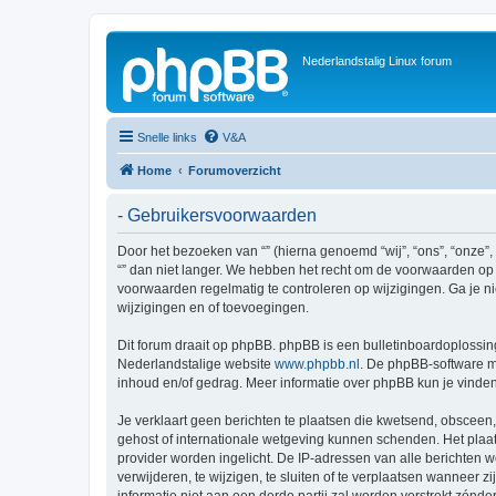
Nederlandstalig Linux forum
Snelle links
V&A
Home
Forumoverzicht
- Gebruikersvoorwaarden
Door het bezoeken van “” (hierna genoemd “wij”, “ons”, “onze”,
“” dan niet langer. We hebben het recht om de voorwaarden op i
voorwaarden regelmatig te controleren op wijzigingen. Ga je ni
wijzigingen en of toevoegingen.
Dit forum draait op phpBB. phpBB is een bulletinboardoplossing
Nederlandstalige website
www.phpbb.nl
. De phpBB-software ma
inhoud en/of gedrag. Meer informatie over phpBB kun je vinde
Je verklaart geen berichten te plaatsen die kwetsend, obsceen, 
gehost of internationale wetgeving kunnen schenden. Het plaat
provider worden ingelicht. De IP-adressen van alle berichten
verwijderen, te wijzigen, te sluiten of te verplaatsen wanneer 