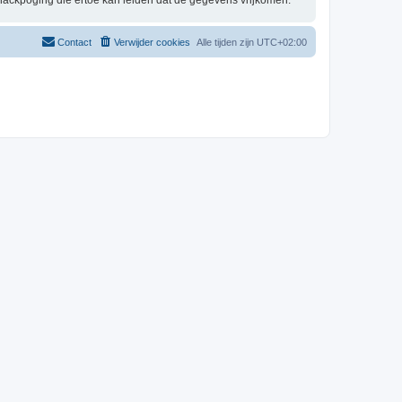
hackpoging die ertoe kan leiden dat de gegevens vrijkomen.
Contact
Verwijder cookies
Alle tijden zijn
UTC+02:00