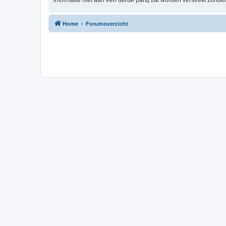
informatie niet aan een derde partij zal worden verstrekt zón
Home
Forumoverzicht