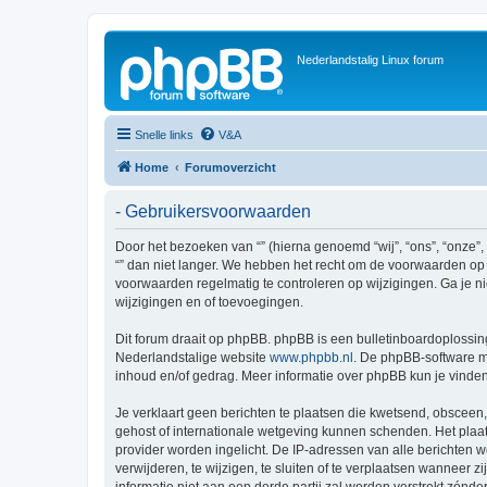
Nederlandstalig Linux forum
Snelle links
V&A
Home
Forumoverzicht
- Gebruikersvoorwaarden
Door het bezoeken van “” (hierna genoemd “wij”, “ons”, “onze”,
“” dan niet langer. We hebben het recht om de voorwaarden op i
voorwaarden regelmatig te controleren op wijzigingen. Ga je ni
wijzigingen en of toevoegingen.
Dit forum draait op phpBB. phpBB is een bulletinboardoplossing
Nederlandstalige website
www.phpbb.nl
. De phpBB-software ma
inhoud en/of gedrag. Meer informatie over phpBB kun je vinde
Je verklaart geen berichten te plaatsen die kwetsend, obsceen, 
gehost of internationale wetgeving kunnen schenden. Het plaat
provider worden ingelicht. De IP-adressen van alle berichten
verwijderen, te wijzigen, te sluiten of te verplaatsen wanneer 