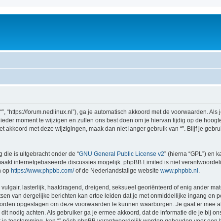
 “”, “https://forum.nedlinux.nl”), ga je automatisch akkoord met de voorwaarden. Al
eder moment te wijzigen en zullen ons best doen om je hiervan tijdig op de hoogte 
et akkoord met deze wijzigingen, maak dan niet langer gebruik van “”. Blijf je geb
 die is uitgebracht onder de “
GNU General Public License v2
” (hierna “GPL”) en
akt internetgebaseerde discussies mogelijk. phpBB Limited is niet verantwoordelij
n op
https://www.phpbb.com/
of de Nederlandstalige website
www.phpbb.nl
.
vulgair, lasterlijk, haatdragend, dreigend, seksueel georiënteerd of enig ander mate
sen van dergelijke berichten kan ertoe leiden dat je met onmiddellijke ingang en 
 worden opgeslagen om deze voorwaarden te kunnen waarborgen. Je gaat er mee akk
zij dit nodig achten. Als gebruiker ga je ermee akkoord, dat de informatie die je bi