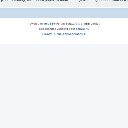
der je toestemming, kan “” nóch phpBB verantwoordelijk worden gehouden voor een 
Powered by
phpBB
® Forum Software © phpBB Limited
Nederlandse vertaling door
phpBB.nl
.
Privacy
|
Gebruikersvoorwaarden