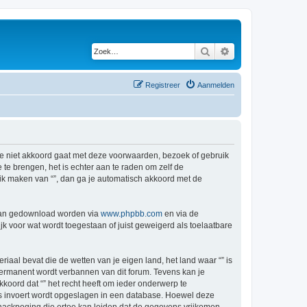
Zoek
Uitgebreid zoeken
Registreer
Aanmelden
s je niet akkoord gaat met deze voorwaarden, bezoek of gebruik
te brengen, het is echter aan te raden om zelf de
ruik maken van “”, dan ga je automatisch akkoord met de
 kan gedownload worden via
www.phpbb.com
en via de
k voor wat wordt toegestaan of juist geweigerd als toelaatbare
riaal bevat die de wetten van je eigen land, het land waar “” is
permanent wordt verbannen van dit forum. Tevens kan je
oord dat “” het recht heeft om ieder onderwerp te
j ons invoert wordt opgeslagen in een database. Hoewel deze