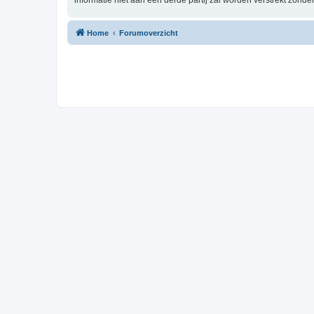
informatie niet aan een derde partij zal worden verstrekt zón
Home
Forumoverzicht