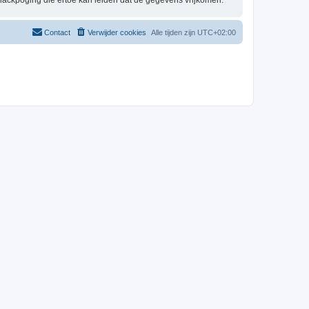
hackpoging die ertoe kan leiden dat de gegevens vrijkomen.
Contact
Verwijder cookies
Alle tijden zijn
UTC+02:00