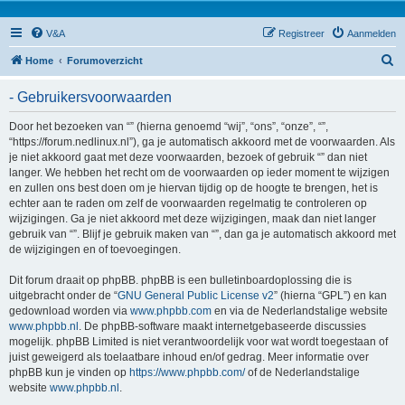
V&A
Registreer
Aanmelden
Z
Home
Forumoverzicht
o
- Gebruikersvoorwaarden
e
k
Door het bezoeken van “” (hierna genoemd “wij”, “ons”, “onze”, “”,
“https://forum.nedlinux.nl”), ga je automatisch akkoord met de voorwaarden. Als
je niet akkoord gaat met deze voorwaarden, bezoek of gebruik “” dan niet
langer. We hebben het recht om de voorwaarden op ieder moment te wijzigen
en zullen ons best doen om je hiervan tijdig op de hoogte te brengen, het is
echter aan te raden om zelf de voorwaarden regelmatig te controleren op
wijzigingen. Ga je niet akkoord met deze wijzigingen, maak dan niet langer
gebruik van “”. Blijf je gebruik maken van “”, dan ga je automatisch akkoord met
de wijzigingen en of toevoegingen.
Dit forum draait op phpBB. phpBB is een bulletinboardoplossing die is
uitgebracht onder de “
GNU General Public License v2
” (hierna “GPL”) en kan
gedownload worden via
www.phpbb.com
en via de Nederlandstalige website
www.phpbb.nl
. De phpBB-software maakt internetgebaseerde discussies
mogelijk. phpBB Limited is niet verantwoordelijk voor wat wordt toegestaan of
juist geweigerd als toelaatbare inhoud en/of gedrag. Meer informatie over
phpBB kun je vinden op
https://www.phpbb.com/
of de Nederlandstalige
website
www.phpbb.nl
.