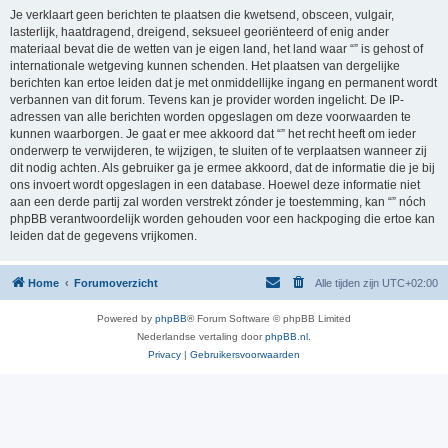
Je verklaart geen berichten te plaatsen die kwetsend, obsceen, vulgair,
lasterlijk, haatdragend, dreigend, seksueel georiënteerd of enig ander
materiaal bevat die de wetten van je eigen land, het land waar “” is gehost of
internationale wetgeving kunnen schenden. Het plaatsen van dergelijke
berichten kan ertoe leiden dat je met onmiddellijke ingang en permanent wordt
verbannen van dit forum. Tevens kan je provider worden ingelicht. De IP-
adressen van alle berichten worden opgeslagen om deze voorwaarden te
kunnen waarborgen. Je gaat er mee akkoord dat “” het recht heeft om ieder
onderwerp te verwijderen, te wijzigen, te sluiten of te verplaatsen wanneer zij
dit nodig achten. Als gebruiker ga je ermee akkoord, dat de informatie die je bij
ons invoert wordt opgeslagen in een database. Hoewel deze informatie niet
aan een derde partij zal worden verstrekt zónder je toestemming, kan “” nóch
phpBB verantwoordelijk worden gehouden voor een hackpoging die ertoe kan
leiden dat de gegevens vrijkomen.
Home
Forumoverzicht
Alle tijden zijn
UTC+02:00
Powered by
phpBB
® Forum Software © phpBB Limited
Nederlandse vertaling door
phpBB.nl
.
Privacy
|
Gebruikersvoorwaarden