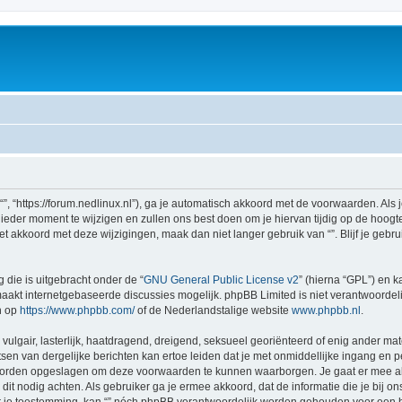
 “”, “https://forum.nedlinux.nl”), ga je automatisch akkoord met de voorwaarden. Al
eder moment te wijzigen en zullen ons best doen om je hiervan tijdig op de hoogte 
et akkoord met deze wijzigingen, maak dan niet langer gebruik van “”. Blijf je geb
 die is uitgebracht onder de “
GNU General Public License v2
” (hierna “GPL”) en
akt internetgebaseerde discussies mogelijk. phpBB Limited is niet verantwoordelij
n op
https://www.phpbb.com/
of de Nederlandstalige website
www.phpbb.nl
.
vulgair, lasterlijk, haatdragend, dreigend, seksueel georiënteerd of enig ander mate
sen van dergelijke berichten kan ertoe leiden dat je met onmiddellijke ingang en 
 worden opgeslagen om deze voorwaarden te kunnen waarborgen. Je gaat er mee akk
zij dit nodig achten. Als gebruiker ga je ermee akkoord, dat de informatie die je bi