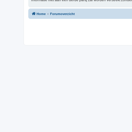
informatie niet aan een derde partij zal worden verstrekt zón
Home
Forumoverzicht