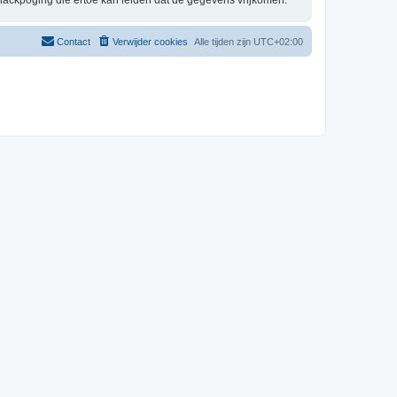
hackpoging die ertoe kan leiden dat de gegevens vrijkomen.
Contact
Verwijder cookies
Alle tijden zijn
UTC+02:00