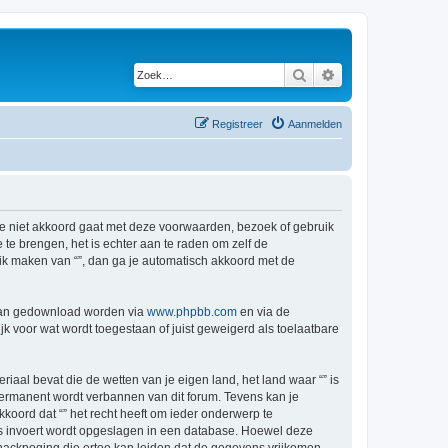
Zoek
Uitgebreid zoeken
Registreer
Aanmelden
s je niet akkoord gaat met deze voorwaarden, bezoek of gebruik
te brengen, het is echter aan te raden om zelf de
ruik maken van “”, dan ga je automatisch akkoord met de
 kan gedownload worden via
www.phpbb.com
en via de
k voor wat wordt toegestaan of juist geweigerd als toelaatbare
riaal bevat die de wetten van je eigen land, het land waar “” is
permanent wordt verbannen van dit forum. Tevens kan je
oord dat “” het recht heeft om ieder onderwerp te
j ons invoert wordt opgeslagen in een database. Hoewel deze