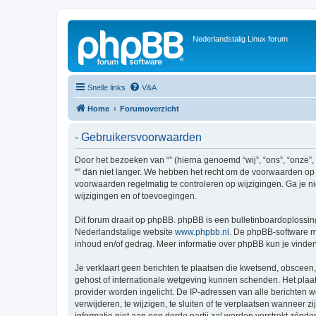
Nederlandstalig Linux forum
Snelle links
V&A
Home
Forumoverzicht
- Gebruikersvoorwaarden
Door het bezoeken van “” (hierna genoemd “wij”, “ons”, “onze”,
“” dan niet langer. We hebben het recht om de voorwaarden op i
voorwaarden regelmatig te controleren op wijzigingen. Ga je ni
wijzigingen en of toevoegingen.
Dit forum draait op phpBB. phpBB is een bulletinboardoplossing
Nederlandstalige website
www.phpbb.nl
. De phpBB-software ma
inhoud en/of gedrag. Meer informatie over phpBB kun je vinde
Je verklaart geen berichten te plaatsen die kwetsend, obsceen, 
gehost of internationale wetgeving kunnen schenden. Het plaat
provider worden ingelicht. De IP-adressen van alle berichten
verwijderen, te wijzigen, te sluiten of te verplaatsen wanneer 